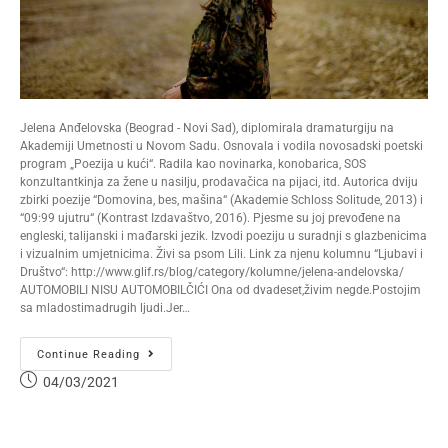
Jelena Anđelovska (Beograd - Novi Sad), diplomirala dramaturgiju na
Akademiji Umetnosti u Novom Sadu. Osnovala i vodila novosadski poetski
program „Poezija u kući“. Radila kao novinarka, konobarica, SOS
konzultantkinja za žene u nasilju, prodavačica na pijaci, itd. Autorica dviju
zbirki poezije “Domovina, bes, mašina“ (Akademie Schloss Solitude, 2013) i
“09:99 ujutru“ (Kontrast Izdavaštvo, 2016). Pjesme su joj prevođene na
engleski, talijanski i mađarski jezik. Izvodi poeziju u suradnji s glazbenicima
i vizualnim umjetnicima. Živi sa psom Lili. Link za njenu kolumnu “Ljubavi i
Društvo“: http://www.glif.rs/blog/category/kolumne/jelena-andelovska/
AUTOMOBILI NISU AUTOMOBILČIĆI Ona od dvadeset,živim negde.Postojim
sa mladostimadrugih ljudi.Jer…
Continue Reading
04/03/2021