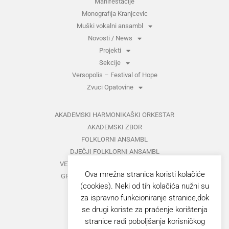
Manifestacije
Monografija Kranjcevic
Muški vokalni ansambl
Novosti / News
Projekti
Sekcije
Versopolis – Festival of Hope
Zvuci Opatovine
AKADEMSKI HARMONIKAŠKI ORKESTAR
AKADEMSKI ZBOR
FOLKLORNI ANSAMBL
DJEČJI FOLKLORNI ANSAMBL
VETERANI FOLKLORNOG ANSAMBLA
Ova mrežna stranica koristi kolačiće
GRUPA ZA MEĐUNARODNI FOLKLOR
(cookies). Neki od tih kolačića nužni su
KAZALIŠTE
za ispravno funkcioniranje stranice,dok
MUŠKI VOKALNI ANSAMBL
se drugi koriste za praćenje korištenja
ZAJEDNIČKI KONCERTI
stranice radi poboljšanja korisničkog