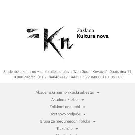
Studentsko kulturno – umjetničko društvo “Ivan Goran Kovačić” ; Opatovina 11,
10 000 Zagreb; OIB: 71840467417 IBAN: HR0223600001101351138
Akademski harmonikaški orkestar
Akademski zbor
Folklorni ansambl
Goranovo proljeće
Grupa za međunarodni folklor
Kazalište