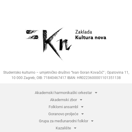
Studentsko kulturno – umjetničko društvo “Ivan Goran Kovačić” ; Opatovina 11,
10 000 Zagreb; OIB: 71840467417 IBAN: HR0223600001101351138
Akademski harmonikaški orkestar
Akademski zbor
Folklorni ansambl
Goranovo proljeće
Grupa za međunarodni folklor
Kazalište