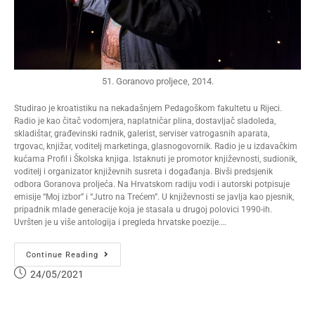
51. Goranovo proljece, 2014.
Studirao je kroatistiku na nekadašnjem Pedagoškom fakultetu u Rijeci.
Radio je kao čitač vodomjera, naplatničar plina, dostavljač sladoleda,
skladištar, građevinski radnik, galerist, serviser vatrogasnih aparata,
trgovac, knjižar, voditelj marketinga, glasnogovornik. Radio je u izdavačkim
kućama Profil i Školska knjiga. Istaknuti je promotor književnosti, sudionik,
voditelj i organizator književnih susreta i događanja. Bivši predsjenik
odbora Goranova proljeća. Na Hrvatskom radiju vodi i autorski potpisuje
emisije “Moj izbor” i “Jutro na Trećem”. U književnosti se javlja kao pjesnik,
pripadnik mlade generacije koja je stasala u drugoj polovici 1990-ih.
Uvršten je u više antologija i pregleda hrvatske poezije.…
Continue Reading
24/05/2021