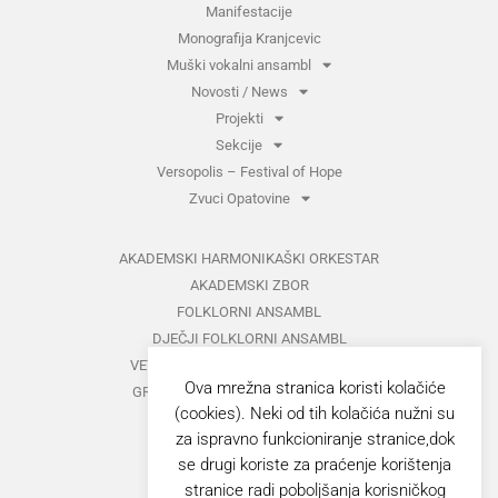
Manifestacije
Monografija Kranjcevic
Muški vokalni ansambl
Novosti / News
Projekti
Sekcije
Versopolis – Festival of Hope
Zvuci Opatovine
AKADEMSKI HARMONIKAŠKI ORKESTAR
AKADEMSKI ZBOR
FOLKLORNI ANSAMBL
DJEČJI FOLKLORNI ANSAMBL
VETERANI FOLKLORNOG ANSAMBLA
Ova mrežna stranica koristi kolačiće
GRUPA ZA MEĐUNARODNI FOLKLOR
(cookies). Neki od tih kolačića nužni su
KAZALIŠTE
za ispravno funkcioniranje stranice,dok
MUŠKI VOKALNI ANSAMBL
se drugi koriste za praćenje korištenja
ZAJEDNIČKI KONCERTI
stranice radi poboljšanja korisničkog