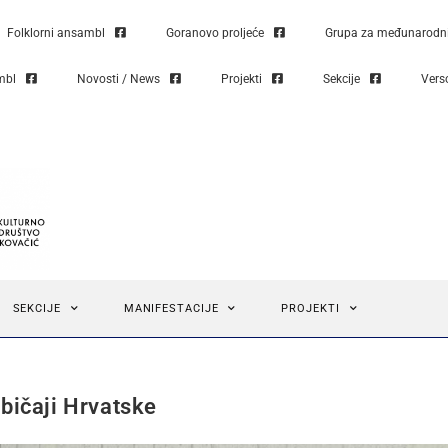
Folklorni ansambl
Goranovo proljeće
Grupa za međunarodni 
mbl
Novosti / News
Projekti
Sekcije
Vers
SEKCIJE
MANIFESTACIJE
PROJEKTI
običaji Hrvatske