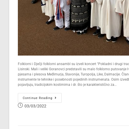
Folklorni i Dječji folklorni ansambl su izveli koncert "Pokladni i drugi tr
Lisinski. Mali i veliki Goranovci predstavili su malo folklorno putovan
pjesama i plesova Međimurja, Slavonije, Turopolja, Like, Dalmacije. Čla
instrumente te tehnike i posebnosti pojedinih instrumenata. Osim izvedbe
pojavljuju, tradicijskim kostimima i dr. što je karakteristično za…
Continue Reading
03/03/2022