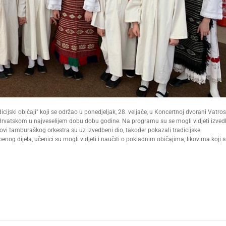
adicijski običaji" koji se održao u ponedjeljak, 28. veljače, u Koncertnoj dvorani Vatro
je Hrvatskom u najveselijem dobu dobu godine. Na programu su se mogli vidjeti izve
novi tamburaškog orkestra su uz izvedbeni dio, također pokazali tradicijske
nog dijela, učenici su mogli vidjeti i naučiti o pokladnim običajima, likovima koji s