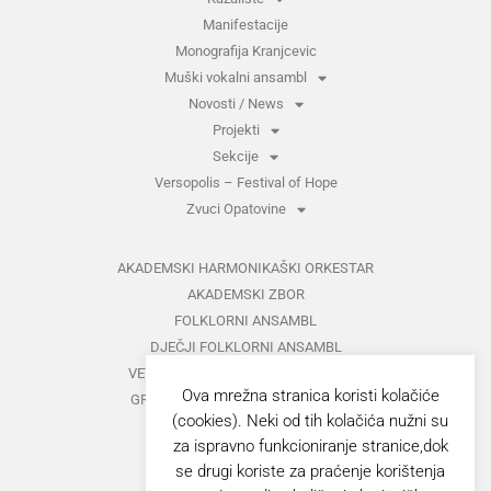
Manifestacije
Monografija Kranjcevic
Muški vokalni ansambl
Novosti / News
Projekti
Sekcije
Versopolis – Festival of Hope
Zvuci Opatovine
AKADEMSKI HARMONIKAŠKI ORKESTAR
AKADEMSKI ZBOR
FOLKLORNI ANSAMBL
DJEČJI FOLKLORNI ANSAMBL
VETERANI FOLKLORNOG ANSAMBLA
Ova mrežna stranica koristi kolačiće
GRUPA ZA MEĐUNARODNI FOLKLOR
(cookies). Neki od tih kolačića nužni su
KAZALIŠTE
za ispravno funkcioniranje stranice,dok
MUŠKI VOKALNI ANSAMBL
se drugi koriste za praćenje korištenja
ZAJEDNIČKI KONCERTI