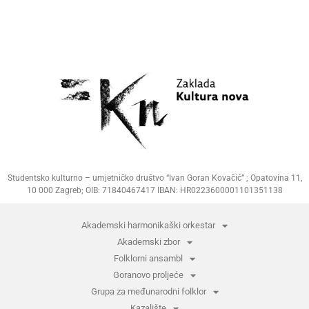
Studentsko kulturno – umjetničko društvo “Ivan Goran Kovačić” ; Opatovina 11,
10 000 Zagreb; OIB: 71840467417 IBAN: HR0223600001101351138
Akademski harmonikaški orkestar
Akademski zbor
Folklorni ansambl
Goranovo proljeće
Grupa za međunarodni folklor
Kazalište