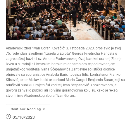
Akademski zbor "Ivan Goran Kovačić" 3. listopada 2023. proslavio je svoj
75. rođendan izvedbom "Izraela u Egiptu" Georga Friedricha Händela u
zagrebačkoj bazilici sv. Antuna Padovanskog.Ovaj barokni oratorij Zbor je
izveo u suradnji s Hrvatskim baroknim ansamblom te pod ravnanjem
umjetničkog voditelja Ivana Šćepanovića.Zahtjevne solističke dionice
otpjevale su sopranistice Anabela Barić i Josipa Bilić, kontratenor Franko
Klisović, tenor Mislav Lucić te baritoni Marin Čargo i Benjamin Šuran, koji su
oduševili publiku.Umjetnički voditelj Ivan Šćepanović u pozdravnom je
govoru zahvalio publici, ali i bivšim goranovcima koiu su, kako je rekao,
stvorili ime Akademskog zbora "Ivan Goran…
Continue Reading
05/10/2023