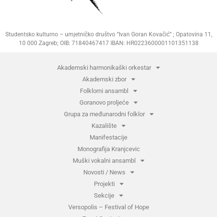
Studentsko kulturno – umjetničko društvo “Ivan Goran Kovačić” ; Opatovina 11,
10 000 Zagreb; OIB: 71840467417 IBAN: HR0223600001101351138
Akademski harmonikaški orkestar
Akademski zbor
Folklorni ansambl
Goranovo proljeće
Grupa za međunarodni folklor
Kazalište
Manifestacije
Monografija Kranjcevic
Muški vokalni ansambl
Novosti / News
Projekti
Sekcije
Versopolis – Festival of Hope