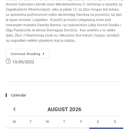
dvorani Vatroslav Lisinski izveo Mendelssohnovu 2. simfoniju u suradnji sa
Zagrebačkom filharmonijom. Iako je petak 13. za Zbor mogao biti koban,
uz apsolutnu požrtvovnost nešto skromnijeg članstva na pozornici, taj dan
je ispao izvrstan i uspješan. Kovačić je moćni Lobgesang izveo pod
ravnanjem maestra Dawida Runtza i uz sopranistice Lidiju Horvat Dunjko i
Olgu Pasiecznik, te tenora Domagoja Dorotića. Kao uvertiru u to veliko
djelo, Zbor i Filharmonija izveli su i Mozartov Ave Verum Corpus. Izvođači
su nagrađeni velikim pljeskom, koji je slabiju…
Continue Reading
13/05/2022
Calendar
AUGUST
2026
M
T
W
T
F
S
S