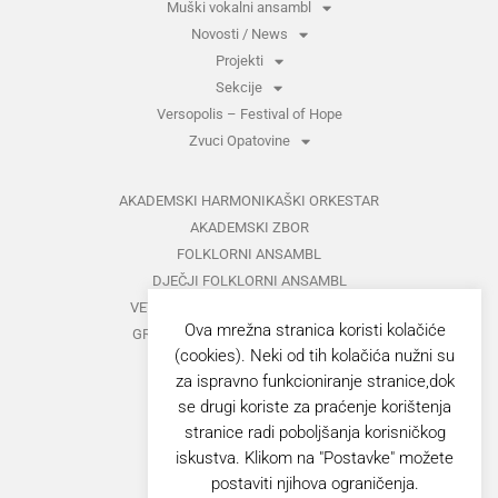
Muški vokalni ansambl
Novosti / News
Projekti
Sekcije
Versopolis – Festival of Hope
Zvuci Opatovine
AKADEMSKI HARMONIKAŠKI ORKESTAR
AKADEMSKI ZBOR
FOLKLORNI ANSAMBL
DJEČJI FOLKLORNI ANSAMBL
VETERANI FOLKLORNOG ANSAMBLA
Ova mrežna stranica koristi kolačiće
GRUPA ZA MEĐUNARODNI FOLKLOR
(cookies). Neki od tih kolačića nužni su
KAZALIŠTE
za ispravno funkcioniranje stranice,dok
MUŠKI VOKALNI ANSAMBL
se drugi koriste za praćenje korištenja
ZAJEDNIČKI KONCERTI
stranice radi poboljšanja korisničkog
iskustva. Klikom na "Postavke" možete
GORANOVO PROLJEĆE
postaviti njihova ograničenja.