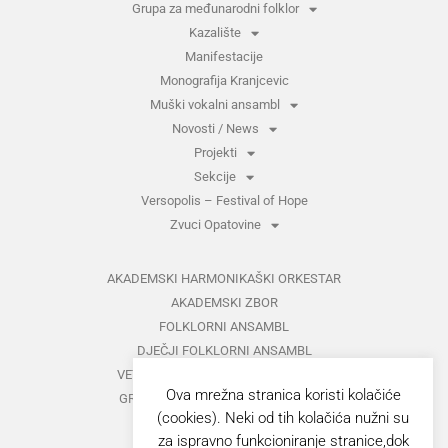
Grupa za međunarodni folklor
Kazalište
Manifestacije
Monografija Kranjcevic
Muški vokalni ansambl
Novosti / News
Projekti
Sekcije
Versopolis – Festival of Hope
Zvuci Opatovine
AKADEMSKI HARMONIKAŠKI ORKESTAR
AKADEMSKI ZBOR
FOLKLORNI ANSAMBL
DJEČJI FOLKLORNI ANSAMBL
VETERANI FOLKLORNOG ANSAMBLA
Ova mrežna stranica koristi kolačiće
GRUPA ZA MEĐUNARODNI FOLKLOR
(cookies). Neki od tih kolačića nužni su
KAZALIŠTE
za ispravno funkcioniranje stranice,dok
MUŠKI VOKALNI ANSAMBL