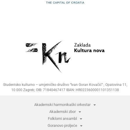
Studentsko kulturno – umjetničko društvo “Ivan Goran Kovačić” ; Opatovina 11,
10 000 Zagreb; OIB: 71840467417 IBAN: HR0223600001101351138
Akademski harmonikaški orkestar
Akademski zbor
Folklorni ansambl
Goranovo proljeće