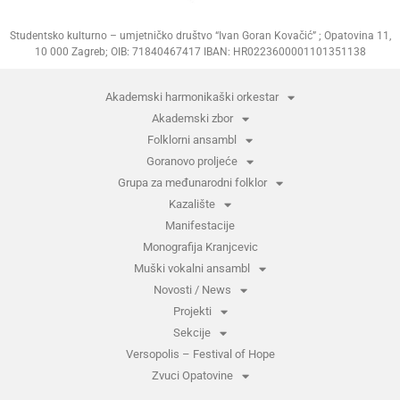
Studentsko kulturno – umjetničko društvo “Ivan Goran Kovačić” ; Opatovina 11,
10 000 Zagreb; OIB: 71840467417 IBAN: HR0223600001101351138
Akademski harmonikaški orkestar
Akademski zbor
Folklorni ansambl
Goranovo proljeće
Grupa za međunarodni folklor
Kazalište
Manifestacije
Monografija Kranjcevic
Muški vokalni ansambl
Novosti / News
Projekti
Sekcije
Versopolis – Festival of Hope
Zvuci Opatovine