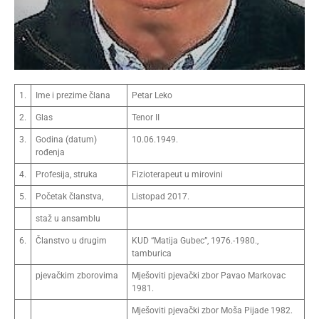
1.
Ime i prezime člana
Petar Leko
2.
Glas
Tenor II
3.
Godina (datum)
10.06.1949.
rođenja
4.
Profesija, struka
Fizioterapeut u mirovini
5.
Početak članstva,
Listopad 2017.
staž u ansamblu
6.
Članstvo u drugim
KUD “Matija Gubec”, 1976.-1980.,
tamburica
pjevačkim zborovima
Mješoviti pjevački zbor Pavao Markovac
1981.
Mješoviti pjevački zbor Moša Pijade 1982.