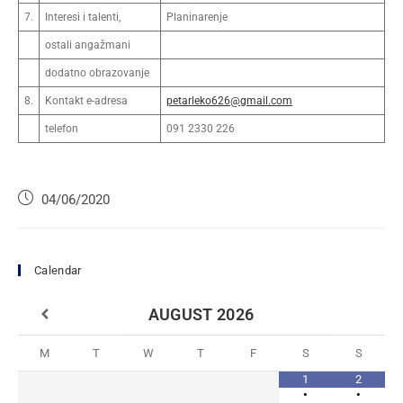
7.
Interesi i talenti,
Planinarenje
ostali angažmani
dodatno obrazovanje
8.
Kontakt e-adresa
petarleko626@gmail.com
telefon
091 2330 226
04/06/2020
Calendar
AUGUST
2026
M
T
W
T
F
S
S
1
2
•
•