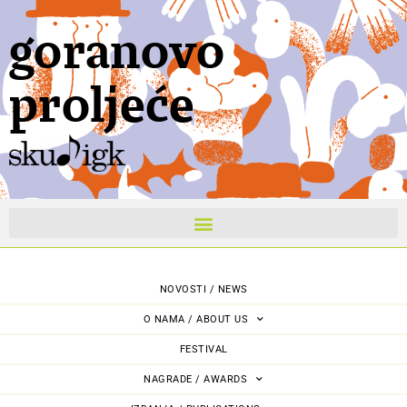
goranovo
proljeće
NOVOSTI / NEWS
O NAMA / ABOUT US
FESTIVAL
NAGRADE / AWARDS