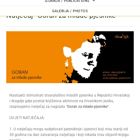
IZDANJA / PUBLICATIONS
GALERIJA / PHOTOS
Natječaj “Goran za mlade pjesnike”
Nastojeći stimulirati stvaralaštvo mladih pjesnika u Republici Hrvatskoj
i drugdje gdje postoji književna aktivnost na hrvatskom jeziku,
raspisujemo natječaj za nagradu
“
Goran za mlade pjesnike
“.
UVJETI NATJEČAJA:
1. U natječaju mogu sudjelovati pjesnikinje i pjesnici koji nisu stariji od
30 godina na dan zatvaranja natječaja i koji nikada nisu objavili knjigu