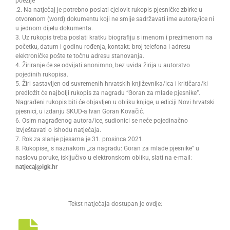
poezije
.
2. Na natječaj je potrebno poslati cjelovit rukopis pjesničke zbirke u
otvorenom (word) dokumentu koji ne smije sadržavati ime autora/ice ni
u jednom dijelu dokumenta.
3. Uz rukopis treba poslati kratku biografiju s imenom i prezimenom na
početku, datum i godinu rođenja, kontakt: broj telefona i adresu
elektroničke pošte te točnu adresu stanovanja.
4. Žiriranje će se odvijati anonimno, bez uvida žirija u autorstvo
pojedinih rukopisa.
5. Žiri sastavljen od suvremenih hrvatskih književnika/ica i kritičara/ki
predložit će najbolji rukopis za nagradu “Goran za mlade pjesnike”.
Nagrađeni rukopis biti će objavljen u obliku knjige, u ediciji Novi hrvatski
pjesnici, u izdanju SKUD-a Ivan Goran Kovačić.
6. Osim nagrađenog autora/ice, sudionici se neće pojedinačno
izvještavati o ishodu natječaja.
7. Rok za slanje pjesama je 31. prosinca 2021.
8. Rukopise,, s naznakom „za nagradu: Goran za mlade pjesnike“ u
naslovu poruke, isključivo u elektronskom obliku, slati na e-mail:
natjecaj@igk.hr
Tekst natječaja dostupan je ovdje: