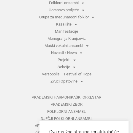
Folklorni ansambl
Goranovo proljeće
Grupa za međunarodni folklor
Kazalište
Manifestacije
Monografija Kranjcevic
Muški vokalni ansambl
Novosti / News
Projekti
Sekcije
Versopolis – Festival of Hope
Zvuci Opatovine
AKADEMSKI HARMONIKAŠKI ORKESTAR
AKADEMSKI ZBOR
FOLKLORNI ANSAMBL
DJEČJI FOLKLORNI ANSAMBL
VETERANI FOLKLORNOG ANSAMBLA
Ova mrežna stranica koristi kolačiće
GRUPA ZA MEĐUNARODNI FOLKLOR