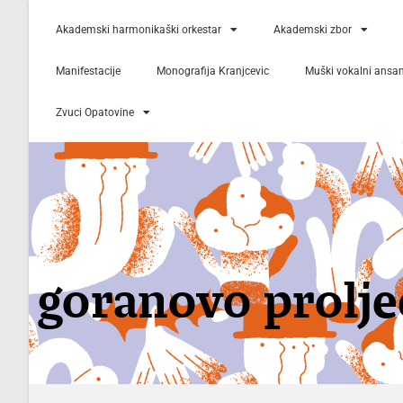
Akademski harmonikaški orkestar
Akademski zbor
Manifestacije
Monografija Kranjcevic
Muški vokalni ansa
Zvuci Opatovine
goranovo prolje