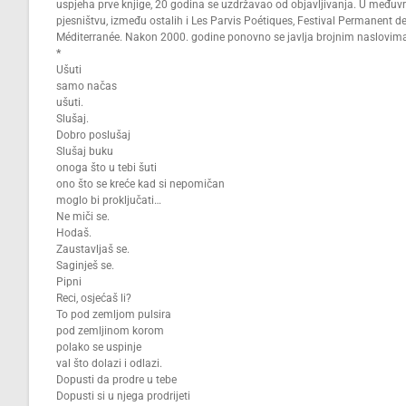
uspjeha prve knjige, 20 godina se uzdržavao od objavljivanja. U međuvre
pjesništvu, između ostalih i Les Parvis Poétiques, Festival Permanent 
Méditerranée. Nakon 2000. godine ponovno se javlja brojnim naslovima
*
Ušuti
samo načas
ušuti.
Slušaj.
Dobro poslušaj
Slušaj buku
onoga što u tebi šuti
ono što se kreće kad si nepomičan
moglo bi proključati…
Ne miči se.
Hodaš.
Zaustavljaš se.
Saginješ se.
Pipni
Reci, osjećaš li?
To pod zemljom pulsira
pod zemljinom korom
polako se uspinje
val što dolazi i odlazi.
Dopusti da prodre u tebe
Dopusti si u njega prodrijeti