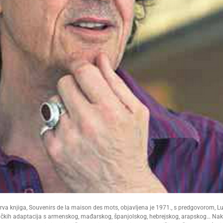
 prva knjiga, Souvenirs de la maison des mots, objavljena je 1971., s predgovorom, L
esničkih adaptacija s armenskog, mađarskog, španjolskog, hebrejskog, arapskog… Na