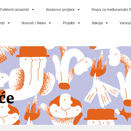
Folklorni ansambl
Goranovo proljeće
Grupa za međunarodni fo
mbl
Novosti / News
Projekti
Sekcije
Versopo
će