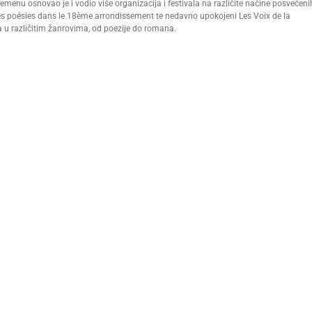
menu osnovao je i vodio više organizacija i festivala na različite načine posvećeni
des poésies dans le 18ème arrondissement te nedavno upokojeni Les Voix de la
 u različitim žanrovima, od poezije do romana.