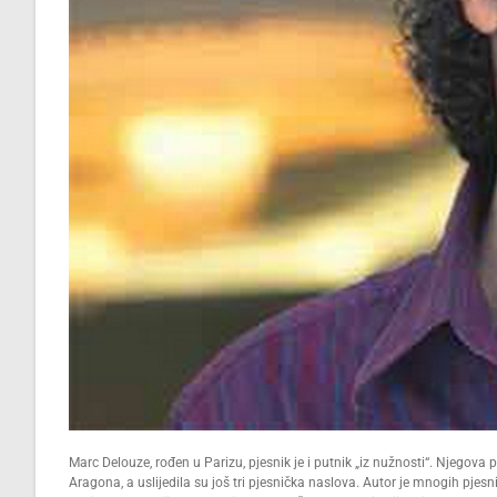
Marc Delouze, rođen u Parizu, pjesnik je i putnik „iz nužnosti“. Njegova
Aragona, a uslijedila su još tri pjesnička naslova. Autor je mnogih pj