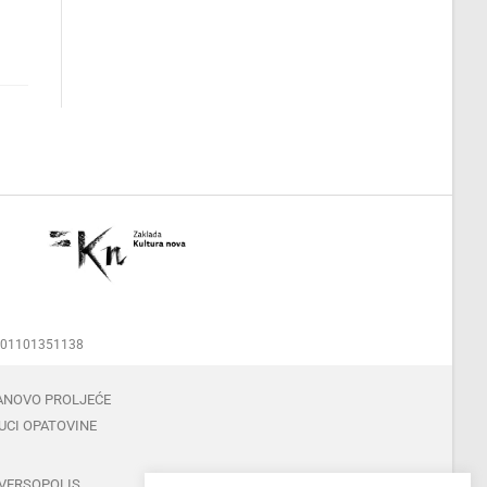
00001101351138
ANOVO PROLJEĆE
UCI OPATOVINE
VERSOPOLIS