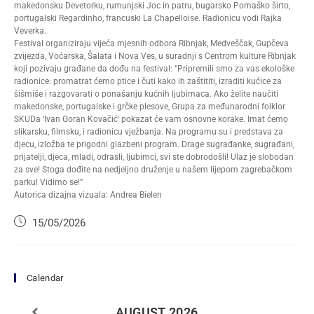
makedonsku Devetorku, rumunjski Joc in patru, bugarsko Pomaško širto,
portugalski Regardinho, francuski La Chapelloise. Radionicu vodi Rajka
Veverka.
Festival organiziraju vijeća mjesnih odbora Ribnjak, Medveščak, Gupčeva
zvijezda, Voćarska, Šalata i Nova Ves, u suradnji s Centrom kulture Ribnjak
koji pozivaju građane da dođu na festival: “Pripremili smo za vas ekološke
radionice: promatrat ćemo ptice i čuti kako ih zaštititi, izraditi kućice za
šišmiše i razgovarati o ponašanju kućnih ljubimaca. Ako želite naučiti
makedonske, portugalske i grčke plesove, Grupa za međunarodni folklor
SKUDa ‘Ivan Goran Kovačić’ pokazat će vam osnovne korake. Imat ćemo
slikarsku, filmsku, i radionicu vježbanja. Na programu su i predstava za
djecu, izložba te prigodni glazbeni program. Drage sugrađanke, sugrađani,
prijatelji, djeca, mladi, odrasli, ljubimci, svi ste dobrodošli! Ulaz je slobodan
za sve! Stoga dođite na nedjeljno druženje u našem lijepom zagrebačkom
parku! Vidimo se!”
Autorica dizajna vizuala: Andrea Bielen
15/05/2026
Calendar
AUGUST
2026