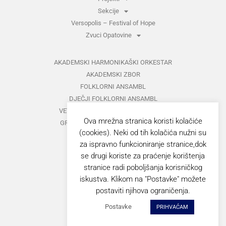
Sekcije
Versopolis – Festival of Hope
Zvuci Opatovine
AKADEMSKI HARMONIKAŠKI ORKESTAR
AKADEMSKI ZBOR
FOLKLORNI ANSAMBL
DJEČJI FOLKLORNI ANSAMBL
VETERANI FOLKLORNOG ANSAMBLA
Ova mrežna stranica koristi kolačiće
GRUPA ZA MEĐUNARODNI FOLKLOR
(cookies). Neki od tih kolačića nužni su
KAZALIŠTE
za ispravno funkcioniranje stranice,dok
MUŠKI VOKALNI ANSAMBL
se drugi koriste za praćenje korištenja
ZAJEDNIČKI KONCERTI
stranice radi poboljšanja korisničkog
iskustva. Klikom na "Postavke" možete
GORANOVO PROLJEĆE
postaviti njihova ograničenja.
ZVUCI OPATOVINE
Postavke
PRIHVAĆAM
VERSOPOLIS