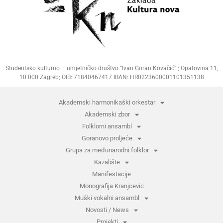
Studentsko kulturno – umjetničko društvo “Ivan Goran Kovačić” ; Opatovina 11,
10 000 Zagreb; OIB: 71840467417 IBAN: HR0223600001101351138
Akademski harmonikaški orkestar
Akademski zbor
Folklorni ansambl
Goranovo proljeće
Grupa za međunarodni folklor
Kazalište
Manifestacije
Monografija Kranjcevic
Muški vokalni ansambl
Novosti / News
Projekti