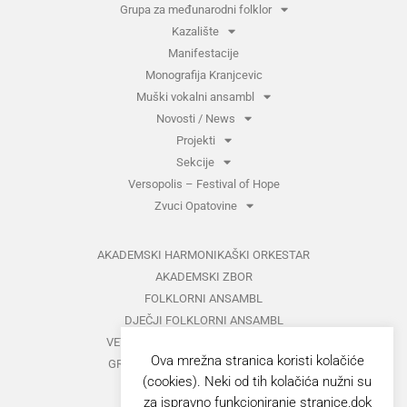
Grupa za međunarodni folklor
Kazalište
Manifestacije
Monografija Kranjcevic
Muški vokalni ansambl
Novosti / News
Projekti
Sekcije
Versopolis – Festival of Hope
Zvuci Opatovine
AKADEMSKI HARMONIKAŠKI ORKESTAR
AKADEMSKI ZBOR
FOLKLORNI ANSAMBL
DJEČJI FOLKLORNI ANSAMBL
VETERANI FOLKLORNOG ANSAMBLA
Ova mrežna stranica koristi kolačiće
GRUPA ZA MEĐUNARODNI FOLKLOR
(cookies). Neki od tih kolačića nužni su
KAZALIŠTE
za ispravno funkcioniranje stranice,dok