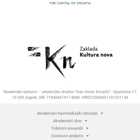
Studentsko kulturno – umjetničko društvo “Ivan Goran Kovačić” ; Opatovina 11,
10 000 Zagreb; OIB: 71840467417 IBAN: HR0223600001101351138
Akademski harmonikaški orkestar
Akademski zbor
Folklorni ansambl
Goranovo proljeće