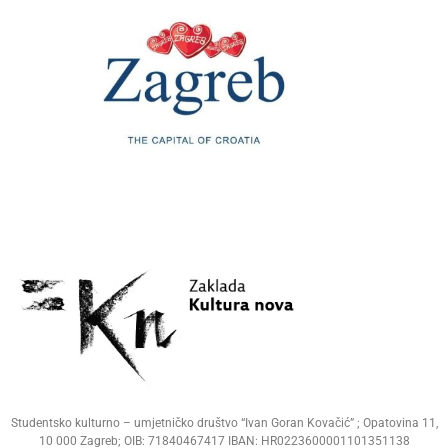
Studentsko kulturno – umjetničko društvo “Ivan Goran Kovačić” ; Opatovina 11,
10 000 Zagreb; OIB: 71840467417 IBAN: HR0223600001101351138