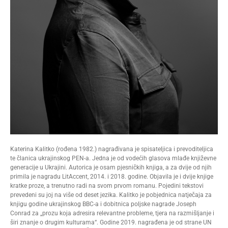
Katerina Kalitko (rođena 1982.) nagrađivana je spisateljica i prevoditeljica
te članica ukrajinskog PEN-a. Jedna je od vodećih glasova mlađe književne
generacije u Ukrajini. Autorica je osam pjesničkih knjiga, a za dvije od njih
primila je nagradu LitAccent, 2014. i 2018. godine. Objavila je i dvije knjige
kratke proze, a trenutno radi na svom prvom romanu. Pojedini tekstovi
prevedeni su joj na više od deset jezika. Kalitko je pobjednica natječaja za
knjigu godine ukrajinskog BBC-a i dobitnica poljske nagrade Joseph
Conrad za „prozu koja adresira relevantne probleme, tjera na razmišljanje i
širi znanje o drugim kulturama“. Godine 2019. nagrađena je od strane UN