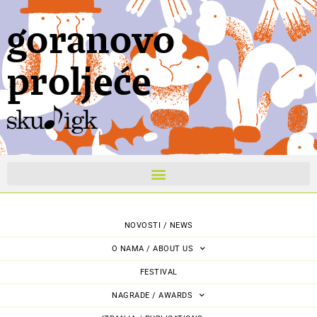
goranovo
proljeće
NOVOSTI / NEWS
O NAMA / ABOUT US
FESTIVAL
NAGRADE / AWARDS