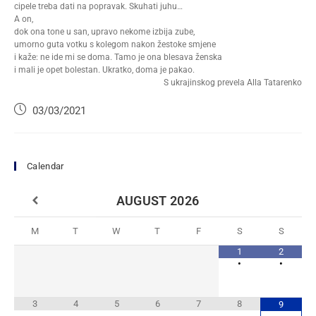
cipele treba dati na popravak. Skuhati juhu…
A on,
dok ona tone u san, upravo nekome izbija zube,
umorno guta votku s kolegom nakon žestoke smjene
i kaže: ne ide mi se doma. Tamo je ona blesava ženska
i mali je opet bolestan. Ukratko, doma je pakao.
S ukrajinskog prevela Alla Tatarenko
03/03/2021
Calendar
AUGUST
2026
M
T
W
T
F
S
S
1
2
•
•
3
4
5
6
7
8
9