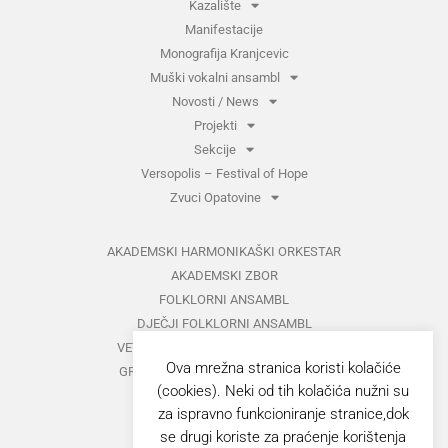
Kazalište
Manifestacije
Monografija Kranjcevic
Muški vokalni ansambl
Novosti / News
Projekti
Sekcije
Versopolis – Festival of Hope
Zvuci Opatovine
AKADEMSKI HARMONIKAŠKI ORKESTAR
AKADEMSKI ZBOR
FOLKLORNI ANSAMBL
DJEČJI FOLKLORNI ANSAMBL
VETERANI FOLKLORNOG ANSAMBLA
Ova mrežna stranica koristi kolačiće
GRUPA ZA MEĐUNARODNI FOLKLOR
(cookies). Neki od tih kolačića nužni su
KAZALIŠTE
za ispravno funkcioniranje stranice,dok
MUŠKI VOKALNI ANSAMBL
se drugi koriste za praćenje korištenja
ZAJEDNIČKI KONCERTI