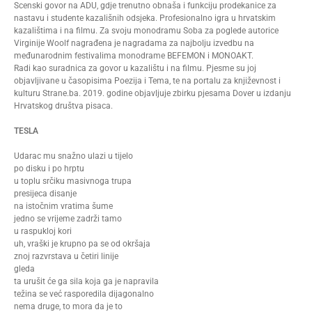
Scenski govor na ADU, gdje trenutno obnaša i funkciju prodekanice za
nastavu i studente kazališnih odsjeka. Profesionalno igra u hrvatskim
kazalištima i na filmu. Za svoju monodramu Soba za poglede autorice
Virginije Woolf nagrađena je nagradama za najbolju izvedbu na
međunarodnim festivalima monodrame BEFEMON i MONOAKT.
Radi kao suradnica za govor u kazalištu i na filmu. Pjesme su joj
objavljivane u časopisima Poezija i Tema, te na portalu za književnost i
kulturu Strane.ba. 2019. godine objavljuje zbirku pjesama Dover u izdanju
Hrvatskog društva pisaca.
TESLA
Udarac mu snažno ulazi u tijelo
po disku i po hrptu
u toplu srčiku masivnoga trupa
presijeca disanje
na istočnim vratima šume
jedno se vrijeme zadrži tamo
u raspukloj kori
uh, vraški je krupno pa se od okršaja
znoj razvrstava u četiri linije
gleda
ta urušit će ga sila koja ga je napravila
težina se već rasporedila dijagonalno
nema druge, to mora da je to