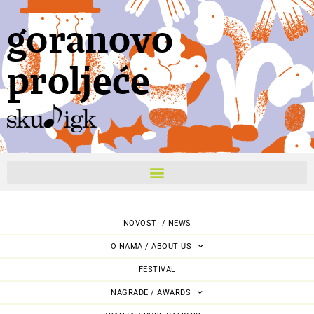
goranovo
proljeće
NOVOSTI / NEWS
O NAMA / ABOUT US
FESTIVAL
NAGRADE / AWARDS