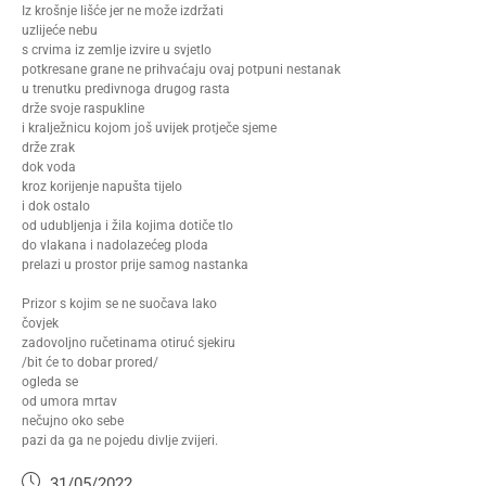
Iz krošnje lišće jer ne može izdržati
uzlijeće nebu
s crvima iz zemlje izvire u svjetlo
potkresane grane ne prihvaćaju ovaj potpuni nestanak
u trenutku predivnoga drugog rasta
drže svoje raspukline
i kralježnicu kojom još uvijek protječe sjeme
drže zrak
dok voda
kroz korijenje napušta tijelo
i dok ostalo
od udubljenja i žila kojima dotiče tlo
do vlakana i nadolazećeg ploda
prelazi u prostor prije samog nastanka
Prizor s kojim se ne suočava lako
čovjek
zadovoljno ručetinama otiruć sjekiru
/bit će to dobar prored/
ogleda se
od umora mrtav
nečujno oko sebe
pazi da ga ne pojedu divlje zvijeri.
31/05/2022