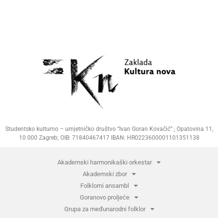
Studentsko kulturno – umjetničko društvo “Ivan Goran Kovačić” ; Opatovina 11,
10 000 Zagreb; OIB: 71840467417 IBAN: HR0223600001101351138
Akademski harmonikaški orkestar
Akademski zbor
Folklorni ansambl
Goranovo proljeće
Grupa za međunarodni folklor