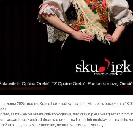
0. svibnja 2025. godine. Koncert će se održati na Trgu Mimbelli s početkom u 18:0
neza.
ogram, sastavljen od autentičnih koreografija, tradicijskih pjesama i glazbenih broj
om, ansambl će izvesti odabrani dio programa koji će biti predstavljen i na njihov
 održati 8. lipnja 2025. u Koncertnoj dvorani Vatroslava Lisinskog.