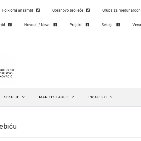
Folklorni ansambl
Goranovo proljeće
Grupa za međunarodni 
mbl
Novosti / News
Projekti
Sekcije
Vers
SEKCIJE
MANIFESTACIJE
PROJEKTI
ebiću