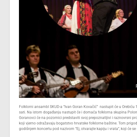
Folklorni ansambl SKUD-a “Ivan Goran Kovačić” nastupit će u Orebiću 1
sati. Na istom događanju nastupit će i domaća folklorna skupina Polo
Goranovci će na pozornici predstaviti svoj prepoznatljivi i raznovrsni pr
koji vjerno odražavaju bogatstvo hrvatske folklorne baštine. Tom prigod
godišnjem koncertu pod nazivom “Ej, otvarajte kapiju i vrata”, koji će se