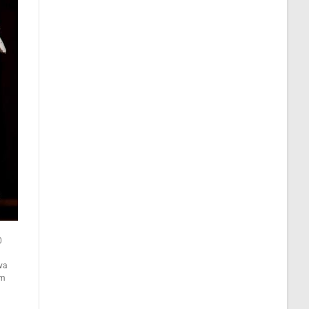
0
eva
om