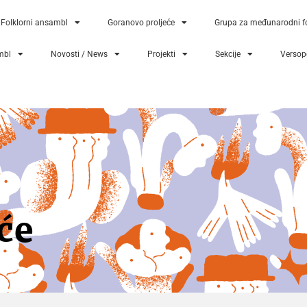
Folklorni ansambl
Goranovo proljeće
Grupa za međunarodni fo
mbl
Novosti / News
Projekti
Sekcije
Versopo
će