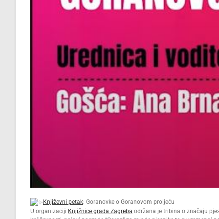
Književni petak
: Goranovke o Goranovom proljeću
U organizaciji
Knjižnice grada Zagreba
održana je tribina o značaju pje