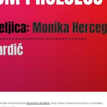
sničke manifestacije
Goranovo proljeće
, ulozi Ivana Gorana Kovačića u hrvatskoj