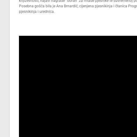
književnosti, najavi nagrade “Goran” za mlade pjesnike te suvremenoj poz
Posebna gošća bila je Ana Brnardić, cijenjena pjesnikinja i članica Pr
pjesnikinja i urednica.