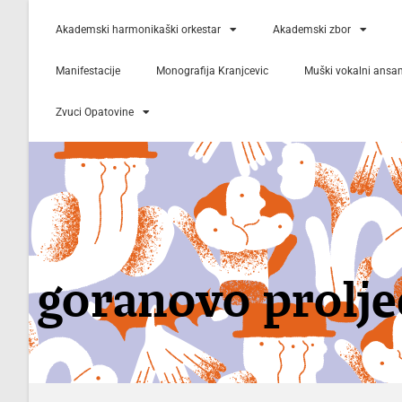
Akademski harmonikaški orkestar
Akademski zbor
Manifestacije
Monografija Kranjcevic
Muški vokalni ansa
Zvuci Opatovine
goranovo prolje