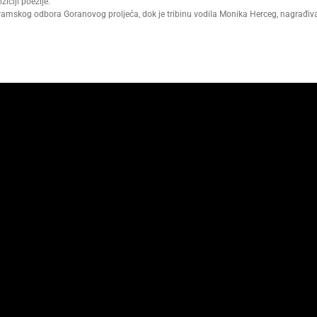
iciji poezije.
ogramskog odbora Goranovog proljeća, dok je tribinu vodila Monika Herceg, nagrađi