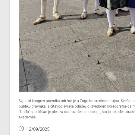
Svjetski kongres pravnika održan je u Zagrebu sredinom rujna. Svečano 
publiku pravnika iz čitavog svijeta oduševio izvedbom koreografije dalm
“Linđo” specifičan je ples za dubrovačko podneblje, što je također atrak
akademije.
12/09/2025