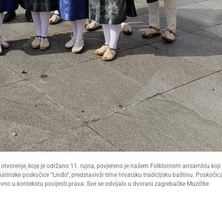
otvorenje, koje je održano 11. rujna, povjereno je našem Folklornom ansamblu koji 
atinske poskočice “Linđo”, predstavivši time hrvatsku tradicijsku baštinu. Poskočic
tivno u kontekstu povijesti prava. Sve se odvijalo u dvorani zagrebačke Muzičke