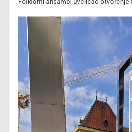
Folklorni ansambl uveličao otvorenje