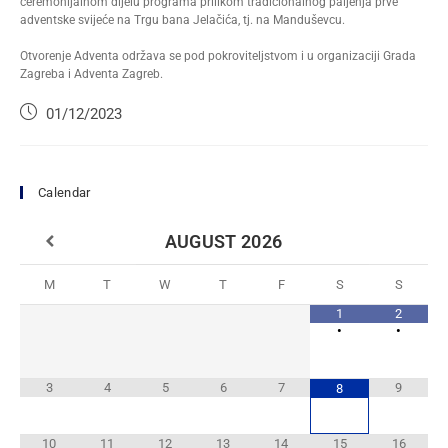
ceremonijalnom dijelu programa prilikom tradicionalnog paljenja prve
adventske svijeće na Trgu bana Jelačića, tj. na Manduševcu.
Otvorenje Adventa održava se pod pokroviteljstvom i u organizaciji Grada
Zagreba i Adventa Zagreb.
01/12/2023
Calendar
AUGUST
2026
M
T
W
T
F
S
S
1
2
•
•
3
4
5
6
7
9
8
10
11
12
13
14
15
16