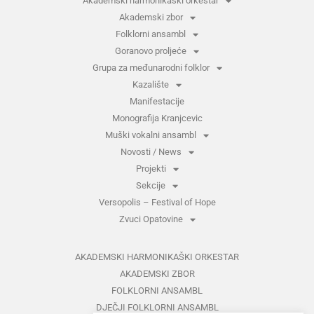
Akademski harmonikaški orkestar
Akademski zbor
Folklorni ansambl
Goranovo proljeće
Grupa za međunarodni folklor
Kazalište
Manifestacije
Monografija Kranjcevic
Muški vokalni ansambl
Novosti / News
Projekti
Sekcije
Versopolis – Festival of Hope
Zvuci Opatovine
AKADEMSKI HARMONIKAŠKI ORKESTAR
AKADEMSKI ZBOR
FOLKLORNI ANSAMBL
DJEČJI FOLKLORNI ANSAMBL