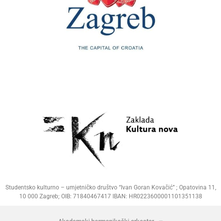
Studentsko kulturno – umjetničko društvo “Ivan Goran Kovačić” ; Opatovina 11,
10 000 Zagreb; OIB: 71840467417 IBAN: HR0223600001101351138