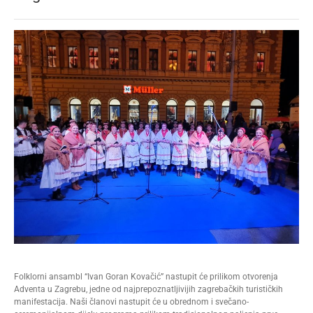
Folklorni ansambl “Ivan Goran Kovačić” nastupit će prilikom otvorenja
Adventa u Zagrebu, jedne od najprepoznatljivijih zagrebačkih turističkih
manifestacija. Naši članovi nastupit će u obrednom i svečano-