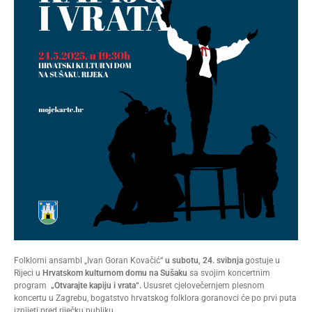
Folklorni ansambl „Ivan Goran Kovačić“
u subotu, 24. svibnja
gostuje u
Rijeci u
Hrvatskom kulturnom domu na Sušaku
sa svojim koncertnim
program
„Otvarajte kapiju i vrata“.
Ususret cjelovečernjem plesnom
koncertu u Zagrebu, bogatstvo hrvatskog folklora goranovci će po prvi puta
iznijeti pred riječku publiku.