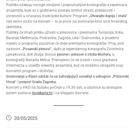
Publiku očekuju mnoge omiljene i prepoznatljive koreografije s repertoara
ansambla, koje su s godinama postale simbol strasti, predanosti i
izvrsnosti u očuvanju tradicijske kulture. Program
„Otvarajte kapiju i vrata“
nije samo poziv na koncert – to je poziv na putovanje kroz srce hrvatskog
identiteta.
Publika će imati priliku uživati u plesovima i pjesmama Turopolja, Krka,
Baranje, Međimurja, Podravine, Zagorja, Like i Dubrovnika, a posebno
mjesto u programu zauzimat će dvije premijerne koreografije. Prva, pod
nazivom
„Posavski plesovi“,
djelo je legendarnog koreografa Zvonimira
Ljevakovića, dok druga donosi
pjesme i plesove s otoka Murtera,
u
koreografiji Nenada Milina. Premijerno će se izvesti i nova glazbena
intermezza u izvedbi orkestra ansambla, koji će dodatno obogatiti ovaj
koncertni program i doživljaj.
Gostovanje u Rijeci održat će se zahvaljujući suradnji s udrugom „Primorski
Hrvat“ i potpori Grada Zagreba.
Koncert u HKD na Sušaku počinje u 19.30 sati, a ulaznice su dostupne
putem sustava
mojekarte.hr
i na blagajni dvorane.
20/05/2025