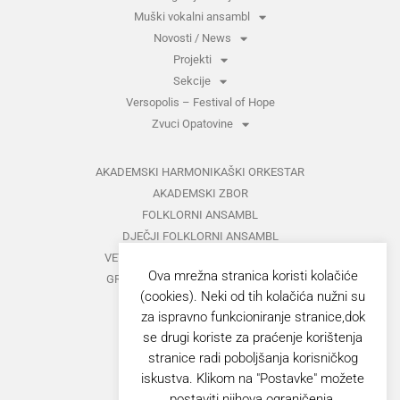
Muški vokalni ansambl
Novosti / News
Projekti
Sekcije
Versopolis – Festival of Hope
Zvuci Opatovine
AKADEMSKI HARMONIKAŠKI ORKESTAR
AKADEMSKI ZBOR
FOLKLORNI ANSAMBL
DJEČJI FOLKLORNI ANSAMBL
VETERANI FOLKLORNOG ANSAMBLA
Ova mrežna stranica koristi kolačiće
GRUPA ZA MEĐUNARODNI FOLKLOR
(cookies). Neki od tih kolačića nužni su
KAZALIŠTE
za ispravno funkcioniranje stranice,dok
MUŠKI VOKALNI ANSAMBL
se drugi koriste za praćenje korištenja
ZAJEDNIČKI KONCERTI
stranice radi poboljšanja korisničkog
iskustva. Klikom na "Postavke" možete
GORANOVO PROLJEĆE
postaviti njihova ograničenja.