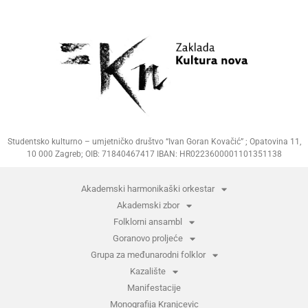
Studentsko kulturno – umjetničko društvo “Ivan Goran Kovačić” ; Opatovina 11,
10 000 Zagreb; OIB: 71840467417 IBAN: HR0223600001101351138
Akademski harmonikaški orkestar
Akademski zbor
Folklorni ansambl
Goranovo proljeće
Grupa za međunarodni folklor
Kazalište
Manifestacije
Monografija Kranjcevic