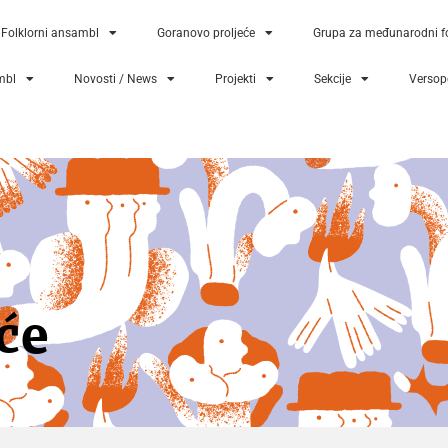
Folklorni ansambl
Goranovo proljeće
Grupa za međunarodni fo
mbl
Novosti / News
Projekti
Sekcije
Versopo
će