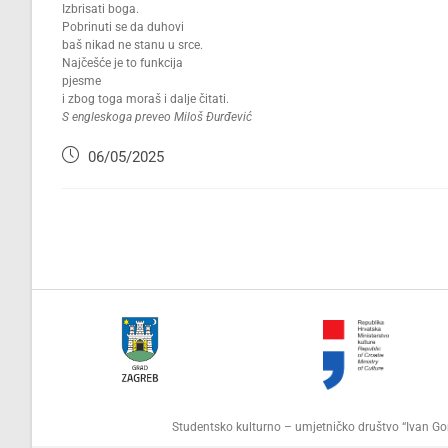
Izbrisati boga.
Pobrinuti se da duhovi
baš nikad ne stanu u srce.
Najčešće je to funkcija
pjesme
i zbog toga moraš i dalje čitati.
S engleskoga preveo Miloš Đurđević
06/05/2025
Studentsko kulturno – umjetničko društvo “Ivan 