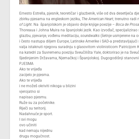
Ernesto Estrella, pjesnik, teoretičar i glazbenik, više od dva desetljeća
zbirku pjesama na engleskom jeziku,
The American Heart
, trenutno radi
of Light
. Na španjolskom je objavio dvije knjige poezije –
Boca de Pros
Thoreaua i Johna Muira na španjolski jezik. Kao izvođač, specijalizir
glazbu, pjevanje, vođenu meditaciju,
soundwalks
(šetnje usmjerene na os
i često nastupa diljem Europe, Latinske Amerike i SAD-a predstavljaju
valja istaknuti njegovu suradnju s glasovitom violinisticom Patricij
na katedri za Suvremenu poeziju Sveučilišta Yale, doktorirao je na Sve
Sjedinjenim Državama, Njemačkoj i Španjolskoj. Dugogodišnji stanovnik 
PJESMA
Ako te vrijeđa
zacijelo je pjesma.
Ako te vrijeđa
i ne možeš okriviti nikoga u blizini
vjerojatno si
napisao pjesmu.
Ruže su za početnike.
Riječi su teritorij.
Nadahnuće je sport.
I svi mogu
ovo učiniti
kad nemaju nijednu
drugu mogućnost.