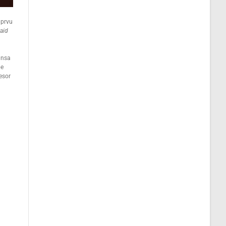
 prvu
raid
ansa
be
esor