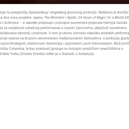
 djeluje na presjecištu španjolskog i engleskog govornog područja. Nedavno je dovršio
 na dva nova projekta: spjevu
The Monsters
i
Spells: 24 Hours of Magic for a World Af
as
i
Achronos
– a također potpisuje i poticajne suvremene prijevode Henryja Davida
ao se za umjetnost vokalnog performansa u raznim žanrovima, uključivši suvremenu
luškivanje okoline) i podcaste. U tom je okviru osmislio nekoliko poetskih perform
ći svoje radove na brojnim renomiranim međunarodnim festivalima. U području glaz
om Kopatchinskajom, dobitnicom Grammyja i pijanistom Leom Genoveseom. Bivši prof
učilištu Columbia, te kao predavač gostuje na mnogim prestižnim sveučilištima u
New Yorka, Ernesto Estrella rođen je u Granadi, u Andaluziji.