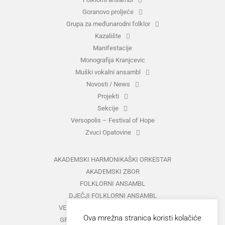
Goranovo proljeće
Grupa za međunarodni folklor
Kazalište
Manifestacije
Monografija Kranjcevic
Muški vokalni ansambl
Novosti / News
Projekti
Sekcije
Versopolis – Festival of Hope
Zvuci Opatovine
AKADEMSKI HARMONIKAŠKI ORKESTAR
AKADEMSKI ZBOR
FOLKLORNI ANSAMBL
DJEČJI FOLKLORNI ANSAMBL
VETERANI FOLKLORNOG ANSAMBLA
Ova mrežna stranica koristi kolačiće
GRUPA ZA MEĐUNARODNI FOLKLOR