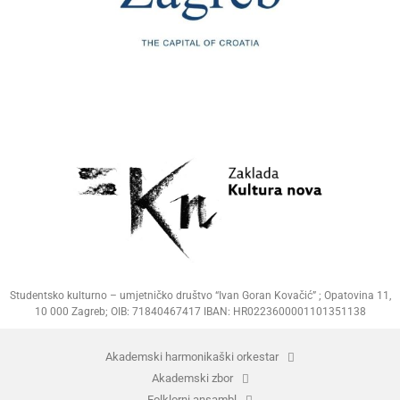
Studentsko kulturno – umjetničko društvo “Ivan Goran Kovačić” ; Opatovina 11,
10 000 Zagreb; OIB: 71840467417 IBAN: HR0223600001101351138
Akademski harmonikaški orkestar
Akademski zbor
Folklorni ansambl