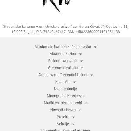
Studentsko kulturno – umjetničko društvo “Ivan Goran Kovačić” ; Opatovina 11,
10 000 Zagreb; OIB: 71840467417 IBAN: HR0223600001101351138
Akademski harmonikaški orkestar
Akademski zbor
Folklorni ansambl
Goranovo proljeće
Grupa za međunarodni folklor
Kazalište
Manifestacije
Monografija Kranjcevic
Muški vokalni ansambl
Novosti / News
Projekti
Sekcije
Versopolis – Festival of Hope