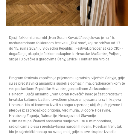
Dječji folklorni ansambl „Ivan Goran Kovačić“ sudjelovao je na 16.
međunarodnom folklornom festivalu „Taki sme“, koji se održao od 13.
do 15. rujna 2024. u Slovačkoj Republici. Festival, prepoznat kao CIOFF
događanje, okupio je folklorne skupine iz Hrvatske, Mađarske, Poljske,
Srbije i Slovačke u gradovima Šahy, Levice i Hontianska Vrbica.
Program festivala započeo je prijemom u gradskoj vijećnici Šahyja, gdje
su se predstavnici ansambla susreli s domaćinima, gradonačelnikom te
veleposlanikom Republike Hrvatske, gospodinom Aleksandrom
Heineom. Dječji ansambl „Ivan Goran Kovačić“ imao je čast predstaviti
hrvatsku kulturnu baštinu izvedbom plesova i pjesama iz svih krajeva
Hrvatske. Na tri koncerta izveli su bogat repertoar, uključujući pjesme i
plesove iz zagrebačkog prigorja, Međimurja, Bilogore, Posavine,
Hrvatskog Zagorja, Dalmacije, Hercegovine i Slavonije.
Osim nastupa, članovi ansambla sudjelovali su u mimohodima,
radionicama plesa i predstavljanju narodnih nošnji. Poseban trenutak
bio je zajednički nastup na svetoj misi, gdje su sve skupine izvodile