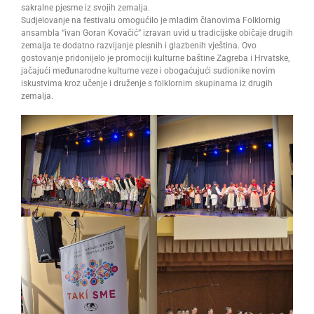
sakralne pjesme iz svojih zemalja.
Sudjelovanje na festivalu omogućilo je mladim članovima Folklornig
ansambla “ivan Goran Kovačić” izravan uvid u tradicijske običaje drugih
zemalja te dodatno razvijanje plesnih i glazbenih vještina. Ovo
gostovanje pridonijelo je promociji kulturne baštine Zagreba i Hrvatske,
jačajući međunarodne kulturne veze i obogaćujući sudionike novim
iskustvima kroz učenje i druženje s folklornim skupinama iz drugih
zemalja.