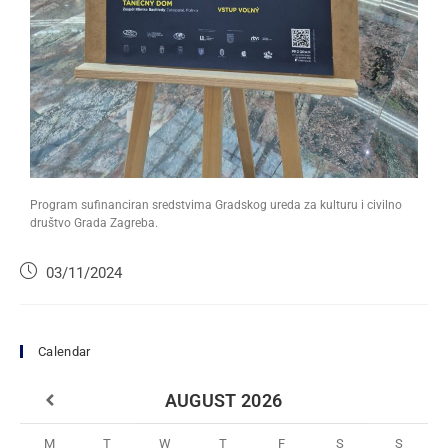
Program sufinanciran sredstvima Gradskog ureda za kulturu i civilno
društvo Grada Zagreba.
03/11/2024
Calendar
AUGUST
2026
M
T
W
T
F
S
S