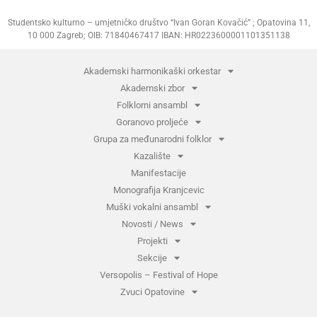
Studentsko kulturno – umjetničko društvo “Ivan Goran Kovačić” ; Opatovina 11,
10 000 Zagreb; OIB: 71840467417 IBAN: HR0223600001101351138
Akademski harmonikaški orkestar
Akademski zbor
Folklorni ansambl
Goranovo proljeće
Grupa za međunarodni folklor
Kazalište
Manifestacije
Monografija Kranjcevic
Muški vokalni ansambl
Novosti / News
Projekti
Sekcije
Versopolis – Festival of Hope
Zvuci Opatovine