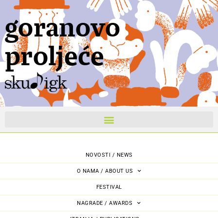
goranovo
proljeće
NOVOSTI / NEWS
O NAMA / ABOUT US
FESTIVAL
NAGRADE / AWARDS