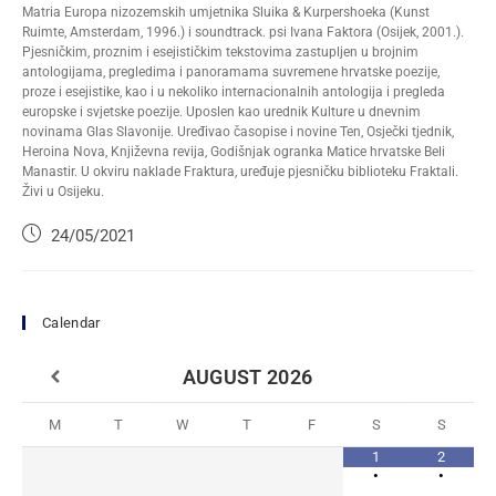
Matria Europa nizozemskih umjetnika Sluika & Kurpershoeka (Kunst
Ruimte, Amsterdam, 1996.) i soundtrack. psi Ivana Faktora (Osijek, 2001.).
Pjesničkim, proznim i esejističkim tekstovima zastupljen u brojnim
antologijama, pregledima i panoramama suvremene hrvatske poezije,
proze i esejistike, kao i u nekoliko internacionalnih antologija i pregleda
europske i svjetske poezije. Uposlen kao urednik Kulture u dnevnim
novinama Glas Slavonije. Uređivao časopise i novine Ten, Osječki tjednik,
Heroina Nova, Književna revija, Godišnjak ogranka Matice hrvatske Beli
Manastir. U okviru naklade Fraktura, uređuje pjesničku biblioteku Fraktali.
Živi u Osijeku.
24/05/2021
Calendar
AUGUST
2026
M
T
W
T
F
S
S
1
2
•
•