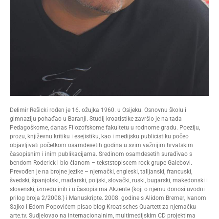
Delimir Rešicki rođen je 16. ožujka 1960. u Osijeku. Osnovnu školu i
gimnaziju pohađao u Baranji. Studij kroatistike završio je na tada
Pedagoškome, danas Filozofskome fakultetu u rodnome gradu. Poeziju,
prozu, književnu kritiku i esejistiku, kao i medijsku publicistiku počeo
objavljivati početkom osamdesetih godina u svim važnijim hrvatskim
časopisnim i inim publikacijama. Sredinom osamdesetih surađivao s
bendom Roderick i bio članom – tekststopiscem rock grupe Galebovi.
Prevođen je na brojne jezike – njemački, engleski, talijanski, francuski,
švedski, španjolski, mađarski, poljski, slovački, ruski, bugarski, makedonski i
slovenski, između inih i u časopisima Akzente (koji o njemu donosi uvodni
prilog broja 2/2008.) i Manuskripte. 2008. godine s Alidom Bremer, Ivanom
Sajko i Edom Popovićem pisao blog Kroatisches Quartett za njemačku
arte.tv. Sudjelovao na internacionalnim, multimedijskim CD projektima