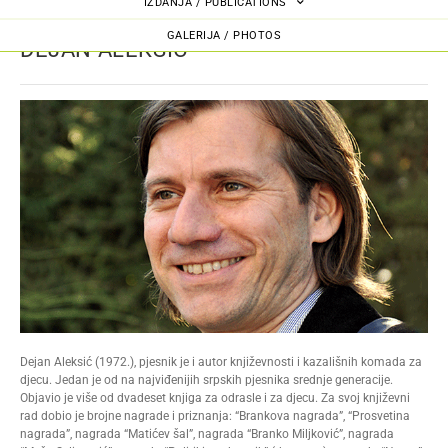
IZDANJA / PUBLICATIONS
GALERIJA / PHOTOS
DEJAN ALEKSIĆ
Dejan Aleksić (1972.), pjesnik je i autor književnosti i kazališnih komada za
djecu. Jedan je od na najviđenijih srpskih pjesnika srednje generacije.
Objavio je više od dvadeset knjiga za odrasle i za djecu. Za svoj književni
rad dobio je brojne nagrade i priznanja: “Brankova nagrada”, “Prosvetina
nagrada”, nagrada “Matićev šal”, nagrada “Branko Miljković”, nagrada