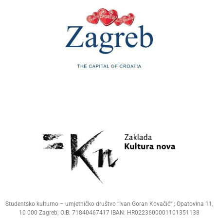
Studentsko kulturno – umjetničko društvo “Ivan Goran Kovačić” ; Opatovina 11,
10 000 Zagreb; OIB: 71840467417 IBAN: HR0223600001101351138