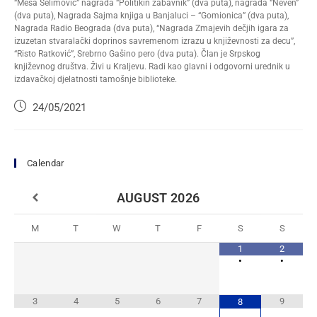
“Meša Selimović” nagrada “Politikin zabavnik” (dva puta), nagrada “Neven”
(dva puta), Nagrada Sajma knjiga u Banjaluci – “Gomionica” (dva puta),
Nagrada Radio Beograda (dva puta), “Nagrada Zmajevih dečjih igara za
izuzetan stvaralački doprinos savremenom izrazu u književnosti za decu”,
“Risto Ratković”, Srebrno Gašino pero (dva puta). Član je Srpskog
književnog društva. Živi u Kraljevu. Radi kao glavni i odgovorni urednik u
izdavačkoj djelatnosti tamošnje biblioteke.
24/05/2021
Calendar
AUGUST
2026
M
T
W
T
F
S
S
1
2
•
•
3
4
5
6
7
9
8