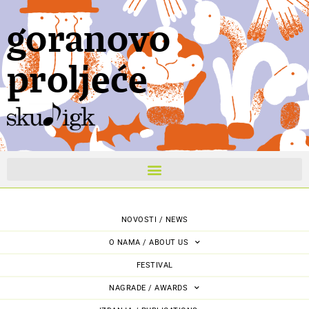
goranovo
proljeće
NOVOSTI / NEWS
O NAMA / ABOUT US
FESTIVAL
NAGRADE / AWARDS