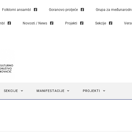
Folklorni ansambl
Goranovo proljeće
Grupa za međunarodni 
mbl
Novosti / News
Projekti
Sekcije
Vers
SEKCIJE
MANIFESTACIJE
PROJEKTI