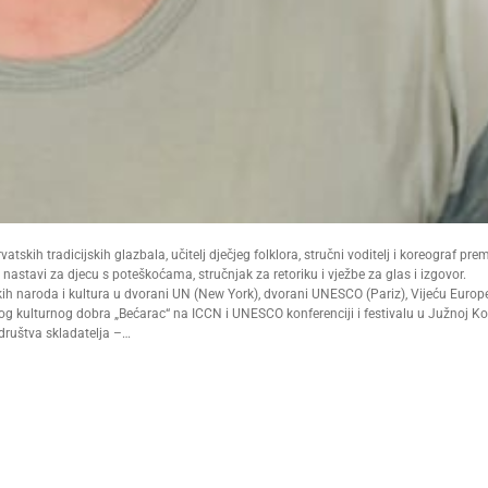
hrvatskih tradicijskih glazbala, učitelj dječjeg folklora, stručni voditelj i koreograf pre
u nastavi za djecu s poteškoćama, stručnjak za retoriku i vježbe za glas i izgovor.
kih naroda i kultura u dvorani UN (New York), dvorani UNESCO (Pariz), Vijeću Europ
g kulturnog dobra „Bećarac“ na ICCN i UNESCO konferenciji i festivalu u Južnoj Kor
društva skladatelja –…