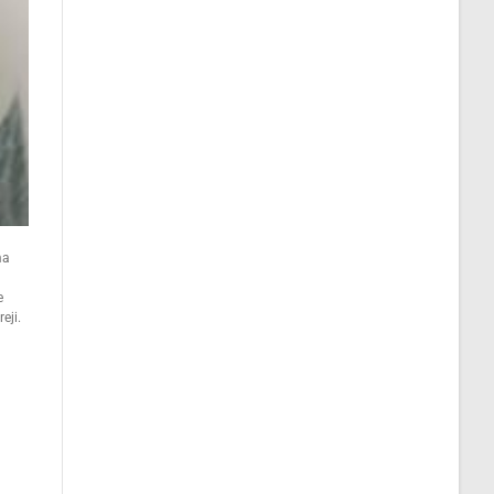
ma
e
eji.