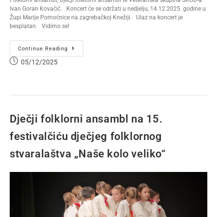
Folklorni ansambl, Dječji folklorni ansambl te Veteranska skupina SKUD-a
Ivan Goran Kovačić. Koncert će se održati u nedjelju, 14.12.2025. godine u
Župi Marije Pomoćnice na zagrebačkoj Knežiji. Ulaz na koncert je
besplatan. Vidimo se!
Continue Reading
05/12/2025
Dječji folklorni ansambl na 15.
festivalčiću dječjeg folklornog
stvaralaštva „Naše kolo veliko“