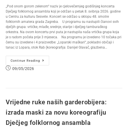
„Pod onom gorom zelenom“ naziv je cjelovečernjeg godišnjeg koncerta
Dječjeg folklornog ansambla koji je održan u petak 8. svibnja 2026. godine
u Centru za kulturu Sesvete. Koncert se održao u sklopu 48. smotre
folklornih amatera grada Zagreba. U programu su nastupili članovi svih
dječjih grupa: vrtićke, mlađe, srednje, starije i dječjeg tamburaškog
orkestra. Na ovom koncertu prvi puta je nastupila naša vrtićka grupa koja
je s radom počela prije 3 mjeseca. Na programu je izvedeno 10 točaka pri
čemu su izvedene i 4 praizvedbe: „Loparski maškari“, pokladni običaji i
tanac iz Lopara, otok Rab (koreografija: Danijel Glavač, glazbena…
Continue Reading
09/05/2026
Vrijedne ruke naših garderobijera:
izrada maski za novu koreografiju
Dječjeg folklornog ansambla