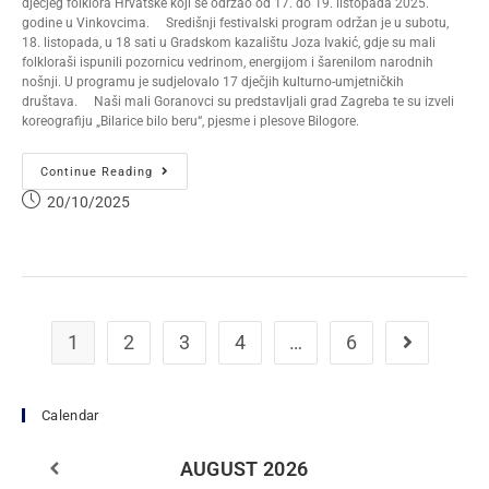
dječjeg folklora Hrvatske koji se održao od 17. do 19. listopada 2025.
godine u Vinkovcima. Središnji festivalski program održan je u subotu,
18. listopada, u 18 sati u Gradskom kazalištu Joza Ivakić, gdje su mali
folkloraši ispunili pozornicu vedrinom, energijom i šarenilom narodnih
nošnji. U programu je sudjelovalo 17 dječjih kulturno-umjetničkih
društava. Naši mali Goranovci su predstavljali grad Zagreba te su izveli
koreografiju „Bilarice bilo beru“, pjesme i plesove Bilogore.
Continue Reading
20/10/2025
1
2
3
4
…
6
Calendar
AUGUST
2026