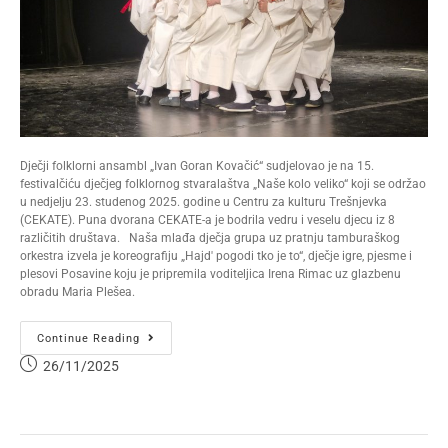
Dječji folklorni ansambl „Ivan Goran Kovačić“ sudjelovao je na 15.
festivalčiću dječjeg folklornog stvaralaštva „Naše kolo veliko“ koji se održao
u nedjelju 23. studenog 2025. godine u Centru za kulturu Trešnjevka
(CEKATE). Puna dvorana CEKATE-a je bodrila vedru i veselu djecu iz 8
različitih društava. Naša mlađa dječja grupa uz pratnju tamburaškog
orkestra izvela je koreografiju „Hajd' pogodi tko je to“, dječje igre, pjesme i
plesovi Posavine koju je pripremila voditeljica Irena Rimac uz glazbenu
obradu Maria Plešea.
Continue Reading
26/11/2025