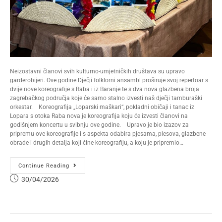
Neizostavni članovi svih kulturno-umjetničkih društava su upravo
garderobijeri. Ove godine Dječji folklorni ansambl proširuje svoj repertoar s
dvije nove koreografije s Raba i iz Baranje te s dva nova glazbena broja
zagrebačkog područja koje će samo stalno izvesti naš dječji tamburaški
orkestar. Koreografija „Loparski maškari“, pokladni običaji i tanac iz
Lopara s otoka Raba nova je koreografija koju će izvesti članovi na
godišnjem koncertu u svibnju ove godine. Upravo je bio izazov za
pripremu ove koreografije i s aspekta odabira pjesama, plesova, glazbene
obrade i drugih detalja koji čine koreografiju, a koju je pripremio…
Continue Reading
30/04/2026