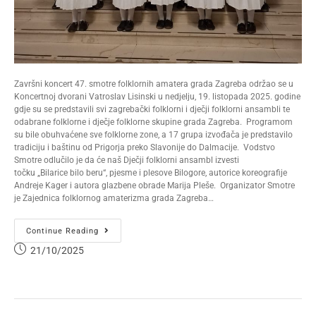
Završni koncert 47. smotre folklornih amatera grada Zagreba održao se u
Koncertnoj dvorani Vatroslav Lisinski u nedjelju, 19. listopada 2025. godine
gdje su se predstavili svi zagrebački folklorni i dječji folklorni ansambli te
odabrane folklorne i dječje folklorne skupine grada Zagreba. Programom
su bile obuhvaćene sve folklorne zone, a 17 grupa izvođača je predstavilo
tradiciju i baštinu od Prigorja preko Slavonije do Dalmacije. Vodstvo
Smotre odlučilo je da će naš Dječji folklorni ansambl izvesti
točku „Bilarice bilo beru“, pjesme i plesove Bilogore, autorice koreografije
Andreje Kager i autora glazbene obrade Marija Pleše. Organizator Smotre
je Zajednica folklornog amaterizma grada Zagreba…
Continue Reading
21/10/2025