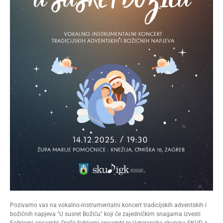
Pozivamo vas na vokalno-instrumentalni koncert tradicijskih adventskih i
božićnih napjeva "U susret Božiću" koji će zajedničkim snagama izvesti