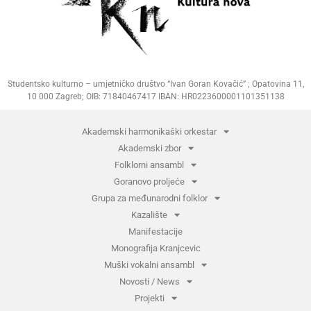
Studentsko kulturno – umjetničko društvo “Ivan Goran Kovačić” ; Opatovina 11,
10 000 Zagreb; OIB: 71840467417 IBAN: HR0223600001101351138
Akademski harmonikaški orkestar
Akademski zbor
Folklorni ansambl
Goranovo proljeće
Grupa za međunarodni folklor
Kazalište
Manifestacije
Monografija Kranjcevic
Muški vokalni ansambl
Novosti / News
Projekti