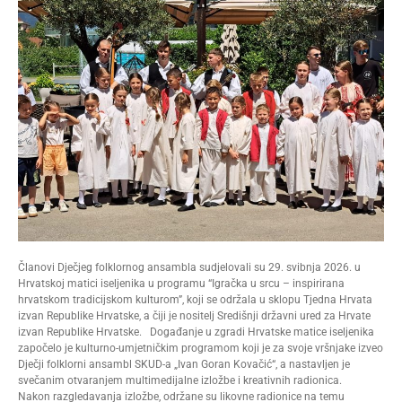
Članovi Dječjeg folklornog ansambla sudjelovali su 29. svibnja 2026. u
Hrvatskoj matici iseljenika u programu “Igračka u srcu – inspirirana
hrvatskom tradicijskom kulturom”, koji se održala u sklopu Tjedna Hrvata
izvan Republike Hrvatske, a čiji je nositelj Središnji državni ured za Hrvate
izvan Republike Hrvatske. Događanje u zgradi Hrvatske matice iseljenika
započelo je kulturno-umjetničkim programom koji je za svoje vršnjake izveo
Dječji folklorni ansambl SKUD-a „Ivan Goran Kovačić“, a nastavljen je
svečanim otvaranjem multimedijalne izložbe i kreativnih radionica.
Nakon razgledavanja izložbe, održane su likovne radionice na temu