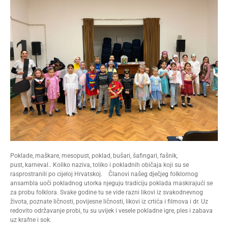
Poklade, maškare, mesopust, poklad, bušari, šafingari, fašnik,
pust, karneval.. Koliko naziva, toliko i pokladnih običaja koji su se
rasprostranili po cijeloj Hrvatskoj. Članovi našeg dječjeg folklornog
ansambla uoči pokladnog utorka njeguju tradiciju poklada maskirajući se
za probu folklora. Svake godine tu se vide razni likovi iz svakodnevnog
života, poznate ličnosti, povijesne ličnosti, likovi iz crtića i filmova i dr. Uz
redovito održavanje probi, tu su uvijek i vesele pokladne igre, ples i zabava
uz krafne i sok.