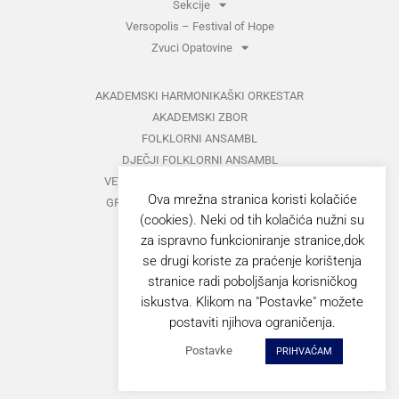
Sekcije
Versopolis – Festival of Hope
Zvuci Opatovine
AKADEMSKI HARMONIKAŠKI ORKESTAR
AKADEMSKI ZBOR
FOLKLORNI ANSAMBL
DJEČJI FOLKLORNI ANSAMBL
VETERANI FOLKLORNOG ANSAMBLA
Ova mrežna stranica koristi kolačiće
GRUPA ZA MEĐUNARODNI FOLKLOR
(cookies). Neki od tih kolačića nužni su
KAZALIŠTE
za ispravno funkcioniranje stranice,dok
MUŠKI VOKALNI ANSAMBL
se drugi koriste za praćenje korištenja
ZAJEDNIČKI KONCERTI
stranice radi poboljšanja korisničkog
iskustva. Klikom na "Postavke" možete
GORANOVO PROLJEĆE
postaviti njihova ograničenja.
ZVUCI OPATOVINE
Postavke
PRIHVAĆAM
VERSOPOLIS