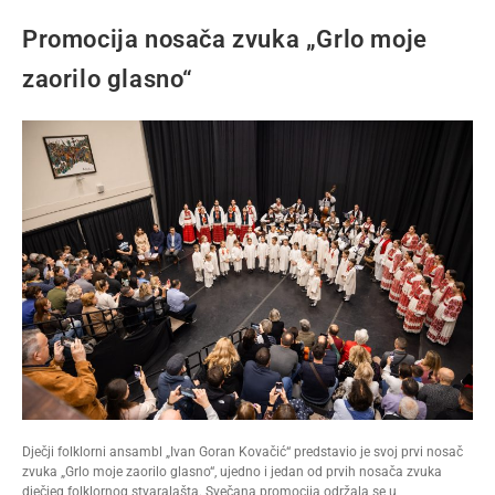
Promocija nosača zvuka „Grlo moje
zaorilo glasno“
Dječji folklorni ansambl „Ivan Goran Kovačić“ predstavio je svoj prvi nosač
zvuka „Grlo moje zaorilo glasno“, ujedno i jedan od prvih nosača zvuka
dječjeg folklornog stvaralašta. Svečana promocija održala se u