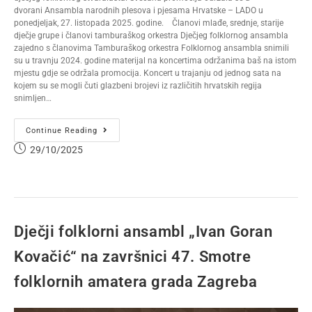
dvorani Ansambla narodnih plesova i pjesama Hrvatske – LADO u
ponedjeljak, 27. listopada 2025. godine. Članovi mlađe, srednje, starije
dječje grupe i članovi tamburaškog orkestra Dječjeg folklornog ansambla
zajedno s članovima Tamburaškog orkestra Folklornog ansambla snimili
su u travnju 2024. godine materijal na koncertima održanima baš na istom
mjestu gdje se održala promocija. Koncert u trajanju od jednog sata na
kojem su se mogli čuti glazbeni brojevi iz različitih hrvatskih regija
snimljen…
Continue Reading
29/10/2025
Dječji folklorni ansambl „Ivan Goran
Kovačić“ na završnici 47. Smotre
folklornih amatera grada Zagreba