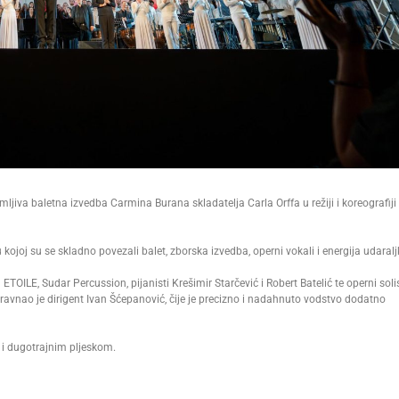
mljiva baletna izvedba Carmina Burana skladatelja Carla Orffa u režiji i koreografiji
ojoj su se skladno povezali balet, zborska izvedba, operni vokali i energija udaraljk
OILE, Sudar Percussion, pijanisti Krešimir Starčević i Robert Batelić te operni solis
ravnao je dirigent Ivan Šćepanović, čije je precizno i nadahnuto vodstvo dodatno
 i dugotrajnim pljeskom.