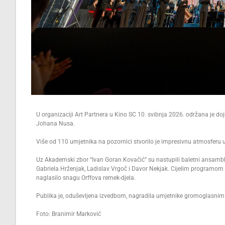
U organizaciji Art Partnera u Kino SC 10. svibnja 2026. održana je doj
Johana Nusa.
Više od 110 umjetnika na pozornici stvorilo je impresivnu atmosferu u k
Uz Akademski zbor “Ivan Goran Kovačić” su nastupili baletni ansambl ET
Gabriela Hrženjak, Ladislav Vrgoč i Davor Nekjak. Cijelim programom 
naglasilo snagu Orffova remek-djela.
Publika je, oduševljena izvedbom, nagradila umjetnike gromoglasnim
Foto: Branimir Marković