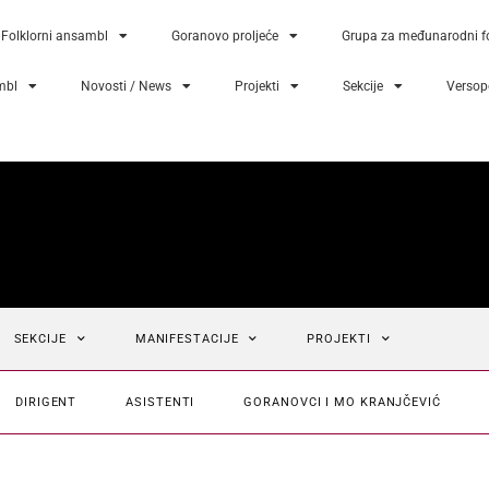
Folklorni ansambl
Goranovo proljeće
Grupa za međunarodni fo
mbl
Novosti / News
Projekti
Sekcije
Versopo
SEKCIJE
MANIFESTACIJE
PROJEKTI
DIRIGENT
ASISTENTI
GORANOVCI I MO KRANJČEVIĆ