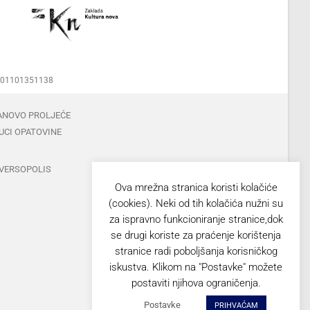
00001101351138
ANOVO PROLJEĆE
UCI OPATOVINE
VERSOPOLIS
Ova mrežna stranica koristi kolačiće
(cookies). Neki od tih kolačića nužni su
za ispravno funkcioniranje stranice,dok
se drugi koriste za praćenje korištenja
stranice radi poboljšanja korisničkog
iskustva. Klikom na "Postavke" možete
postaviti njihova ograničenja.
Postavke
PRIHVAĆAM