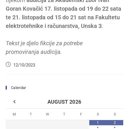
tijekom
audicija za Akademski zbor Ivan
Goran Kovačić 17. listopada od 19 do 22 sata
te 21. listopada od 15 do 21 sat na Fakultetu
elektrotehnike i računarstva, Unska 3
.
Tekst je djelo fikcije za potrebe
promoviranja audicija.
12/10/2023
Calendar
AUGUST
2026
M
T
W
T
F
S
S
1
2
•
•