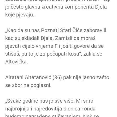
je često glavna kreativna komponenta Djela
koje pjevaju.
„Kao da su nas Poznati Stari Čiče zaboravili
kad su skladali Djela. Zamisli da moraš
pjevati cijelo vrijeme F i još ti govore da se
stišaš, pa to je za počupati kosu”, žalila se
Altovićka.
Altatani Altatanović (36) pak nije jasno zašto
se zbor ne poglasni.
„Svake godine nas je sve više. Mi smo
najbrojnija i najredovitija dionica i onda
budemo nagrađene stišavanjem. Nek se