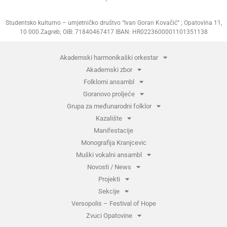
Studentsko kulturno – umjetničko društvo “Ivan Goran Kovačić” ; Opatovina 11,
10 000 Zagreb; OIB: 71840467417 IBAN: HR0223600001101351138
Akademski harmonikaški orkestar
Akademski zbor
Folklorni ansambl
Goranovo proljeće
Grupa za međunarodni folklor
Kazalište
Manifestacije
Monografija Kranjcevic
Muški vokalni ansambl
Novosti / News
Projekti
Sekcije
Versopolis – Festival of Hope
Zvuci Opatovine