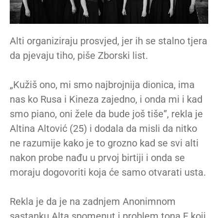
Alti organiziraju prosvjed, jer ih se stalno tjera
da pjevaju tiho, piše Zborski list.
„Kužiš ono, mi smo najbrojnija dionica, ima
nas ko Rusa i Kineza zajedno, i onda mi i kad
smo piano, oni žele da bude još tiše”, rekla je
Altina Altović (25) i dodala da misli da nitko
ne razumije kako je to grozno kad se svi alti
nakon probe nađu u prvoj birtiji i onda se
moraju dogovoriti koja će samo otvarati usta.
Rekla je da je na zadnjem Anonimnom
sastanku Alta spomenut i problem tona F koji