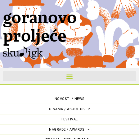
goranovo
proljeće
NOVOSTI / NEWS
O NAMA / ABOUT US
FESTIVAL
NAGRADE / AWARDS