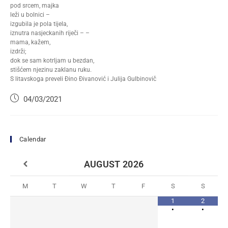
pod srcem, majka
leži u bolnici –
izgubila je pola tijela,
iznutra nasjeckanih riječi – –
mama, kažem,
izdrži;
dok se sam kotrljam u bezdan,
stišćem njezinu zaklanu ruku.
S litavskoga preveli Đino Đivanović i Julija Gulbinovič
04/03/2021
Calendar
AUGUST
2026
M
T
W
T
F
S
S
1
2
•
•