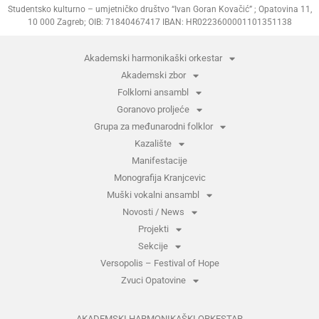
Studentsko kulturno – umjetničko društvo “Ivan Goran Kovačić” ; Opatovina 11,
10 000 Zagreb; OIB: 71840467417 IBAN: HR0223600001101351138
Akademski harmonikaški orkestar
Akademski zbor
Folklorni ansambl
Goranovo proljeće
Grupa za međunarodni folklor
Kazalište
Manifestacije
Monografija Kranjcevic
Muški vokalni ansambl
Novosti / News
Projekti
Sekcije
Versopolis – Festival of Hope
Zvuci Opatovine
AKADEMSKI HARMONIKAŠKI ORKESTAR