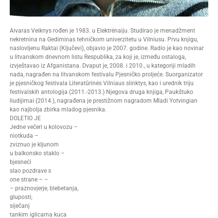
Aivaras Veiknys rođen je 1983. u Elektrėnaiju. Studirao je menadžment
nekretnina na Gediminas tehničkom univerzitetu u Vilniusu. Prvu knjigu,
naslovljenu Raktai (Ključevi), objavio je 2007. godine. Radio je kao novinar
u litvanskom dnevnom listu Respublika, za koji je, između ostaloga,
izvještavao iz Afganistana. Dvaput je, 2008. i 2010., u kategoriji mladih
nada, nagrađen na litvanskom festivalu Pjesničko proljeće. Suorganizator
je pjesničkog festivala Literatūrinės Vilniaus slinktys, kao i urednik triju
festivalskih antologija (2011.-2013.) Njegova druga knjiga, Paukštuko
liudijimai (2014.), nagrađena je prestižnom nagradom Mladi Yotvingian
kao najbolja zbirka mladog pjesnika.
DOLETIO JE
Jedne večeri u kolovozu –
niotkuda –
zviznuo je kljunom
u balkonsko staklo –
bjesneći
slao pozdrave s
one strane – –
– praznovjerje, blebetanja,
gluposti;
siječanj
tankim iglicama kuca