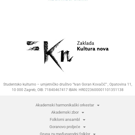
Studentsko kulturno – umjetničko društvo “Ivan Goran Kovačić” ; Opatovina 11,
10 000 Zagreb; OIB: 71840467417 IBAN: HR0223600001101351138
Akademski harmonikaški orkestar
Akademski zbor
Folklorni ansambl
Goranovo proljeće
Grupa za međunarodni folklor