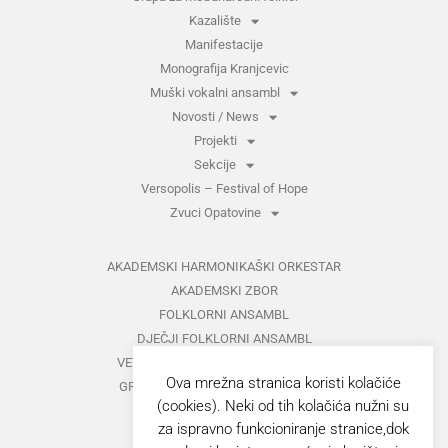
Kazalište
Manifestacije
Monografija Kranjcevic
Muški vokalni ansambl
Novosti / News
Projekti
Sekcije
Versopolis – Festival of Hope
Zvuci Opatovine
AKADEMSKI HARMONIKAŠKI ORKESTAR
AKADEMSKI ZBOR
FOLKLORNI ANSAMBL
DJEČJI FOLKLORNI ANSAMBL
VETERANI FOLKLORNOG ANSAMBLA
Ova mrežna stranica koristi kolačiće
GRUPA ZA MEĐUNARODNI FOLKLOR
(cookies). Neki od tih kolačića nužni su
KAZALIŠTE
za ispravno funkcioniranje stranice,dok
MUŠKI VOKALNI ANSAMBL