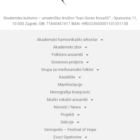
Studentsko kulturno – umjetničko društvo “Ivan Goran Kovačić” ; Opatovina 11,
10 000 Zagreb; OIB: 71840467417 IBAN: HR0223600001101351138
Akademski harmonikaški orkestar
Akademski zbor
Folklorni ansambl
Goranovo proljeće
Grupa za međunarodni folklor
Kazalište
Manifestacije
Monografija Kranjcevic
Muški vokalni ansambl
Novosti / News
Projekti
Sekcije
Versopolis – Festival of Hope
Zvuci Opatovine