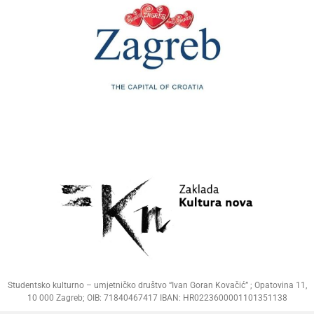
Studentsko kulturno – umjetničko društvo “Ivan Goran Kovačić” ; Opatovina 11,
10 000 Zagreb; OIB: 71840467417 IBAN: HR0223600001101351138