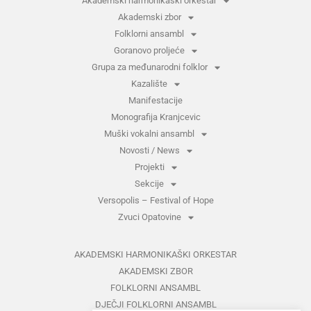
Akademski harmonikaški orkestar
Akademski zbor
Folklorni ansambl
Goranovo proljeće
Grupa za međunarodni folklor
Kazalište
Manifestacije
Monografija Kranjcevic
Muški vokalni ansambl
Novosti / News
Projekti
Sekcije
Versopolis – Festival of Hope
Zvuci Opatovine
AKADEMSKI HARMONIKAŠKI ORKESTAR
AKADEMSKI ZBOR
FOLKLORNI ANSAMBL
DJEČJI FOLKLORNI ANSAMBL