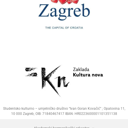
Studentsko kulturno – umjetničko društvo “Ivan Goran Kovačić” ; Opatovina 11,
10 000 Zagreb; OIB: 71840467417 IBAN: HR0223600001101351138