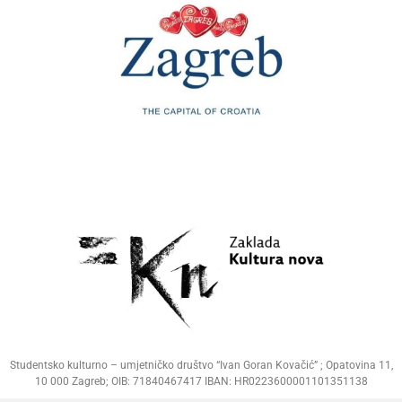
Studentsko kulturno – umjetničko društvo “Ivan Goran Kovačić” ; Opatovina 11,
10 000 Zagreb; OIB: 71840467417 IBAN: HR0223600001101351138