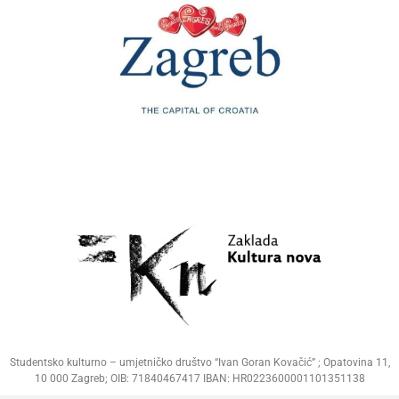
Studentsko kulturno – umjetničko društvo “Ivan Goran Kovačić” ; Opatovina 11,
10 000 Zagreb; OIB: 71840467417 IBAN: HR0223600001101351138