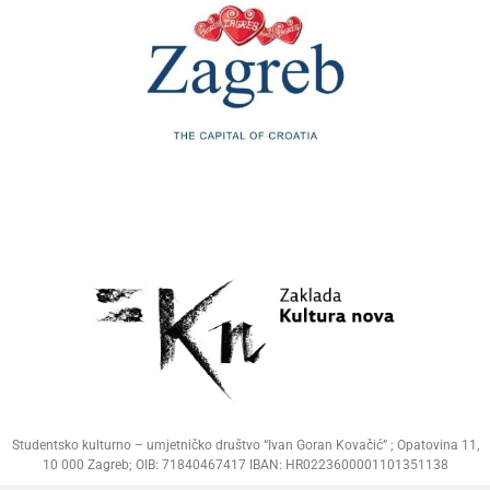
Studentsko kulturno – umjetničko društvo “Ivan Goran Kovačić” ; Opatovina 11,
10 000 Zagreb; OIB: 71840467417 IBAN: HR0223600001101351138