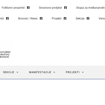
Folklorni ansambl
Goranovo proljeće
Grupa za međunarodni 
mbl
Novosti / News
Projekti
Sekcije
Vers
SEKCIJE
MANIFESTACIJE
PROJEKTI