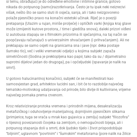
si temu, obrađujući je do određene emotivne i intimne granice, gotovo
nikada do potpunog (samo)razotkrivanja. Često je tu ipak neki neizrecivi
višak, nešto što se samo sluti ili osjeća, sanja, ali i tako neizgovoreno
polaže pjesničko pravo na konačni estetski učinak. Riječ je o poeziji
pretapanja (Ulazim u rujan, miriše proljeće) i optičkih varki (knjiga kraj glave
može izmijeniti kutove prostora, / time i gledišta snova), daleki prizori viđeni
iz autobusa stapaju se s filmskim prizorima ili sjećanjima, na taj način se
poopćavaju računajući s univerzalnim shvaćanjem (i prihvaćanjem). Ali ne
preklapaju se samo osjeti na granicama sna i jave (npr. deka postaje
šumsko tlo), već i veliki vremenski odjeljci u kojima subjekt zapaža
simetričnosti (Godina je preklopljena kao papir, tako da su / dijametralno
suprotni dijelovi jedan do drugoga), pa i općeljudski (spavanje je nalik na
smrt).
U gotovo halucinantnoj konačnici, subjekt će se manifestirati kao
samosvjestan grad, arhitektov lucidni san, i bit će to razdoblje najvećeg
tematsko-motivskog udaljavanja od prirode, bilo divlje ili kultivirane, vrijeme
najvećeg pomaka prema crvenom.
Kroz relativiziranje protoka vremena i prirodnih mijena, desakralizaciju
metafizičkog i oduhovljenje materijalnog, dojmljivim pjesničkim slikama
(primjerice, tuga se vraća u mrak kao gujavica u zemlju) subjekt “filozofira”
o tijesnoj povezanosti čovjeka sa zemljom, o nemogućnosti bijega, ali i
potpunog stapanja doli u smrti, dok ljudsko tijelo i život prispodobljuje
“biljnim”, uglavnom “povrtnim” i “šumskim” metaforama (pore nalik na žilice