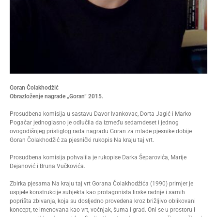
Goran Čolakhodžić
Obrazloženje nagrade „Goran“ 2015.
Prosudbena komisija u sastavu Davor Ivankovac, Dorta Jagić i Marko
Pogačar jednoglasno je odlučila da između sedamdeset i jednog
ovogodišnjeg pristiglog rada nagradu Goran za mlade pjesnike dobije
Goran Čolakhodžić za pjesnički rukopis Na kraju taj vrt.
Prosudbena komisija pohvalila je rukopise Darka Šeparovića, Marije
Dejanović i Bruna Vučkovića.
Zbirka pjesama Na kraju taj vrt Gorana Čolakhodžića (1990) primjer je
uspjele konstrukcije subjekta kao protagonista lirske radnje i samih
poprišta zbivanja, koja su dosljedno provedena kroz brižljivo oblikovani
koncept, te imenovana kao vrt, voćnjak, šuma i grad. Oni se u prostoru i