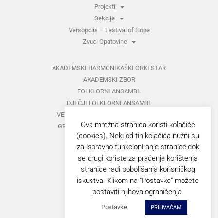
Projekti
Sekcije
Versopolis – Festival of Hope
Zvuci Opatovine
AKADEMSKI HARMONIKAŠKI ORKESTAR
AKADEMSKI ZBOR
FOLKLORNI ANSAMBL
DJEČJI FOLKLORNI ANSAMBL
VETERANI FOLKLORNOG ANSAMBLA
Ova mrežna stranica koristi kolačiće
GRUPA ZA MEĐUNARODNI FOLKLOR
(cookies). Neki od tih kolačića nužni su
KAZALIŠTE
za ispravno funkcioniranje stranice,dok
MUŠKI VOKALNI ANSAMBL
se drugi koriste za praćenje korištenja
ZAJEDNIČKI KONCERTI
stranice radi poboljšanja korisničkog
iskustva. Klikom na "Postavke" možete
GORANOVO PROLJEĆE
postaviti njihova ograničenja.
ZVUCI OPATOVINE
Postavke
PRIHVAĆAM