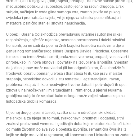
vremenu, ali i u njegovoj (pod)svijesti, pretapaju, na razne načine prožimaju,
međusobno potiskuju i supostoje, često jedno na račun drugoga. Lirski
subjekt, načinjen iz tvrde gline samoga vrta, znatno je više od pukog
svjedoka i promatrača svijeta, vrt je njegova istinska personifikacija i
metafora, psihičko stanje i snovita halucinacija.
U poeziji Gorana Čolakhodžića prevladavaju jutarnje i sutonske slike i
raspoloženja, najčešće rujanske, otvorena prostranstva i daleki mistični
horizonti, pa ne čudi da poemu Zreli krajolici fusnotira naslovima djela
genijalnog romantičarskog slikara Caspara Davida Friedricha. Opsesivne
teme su mu teme života i smrti, prolaznost vremena, propadljivost stvari i
prirode, kao i njihova obnova i povratak na izgubljena ishodišta. Svjestan
da jedino ljubav može nadvladati (ili bar odgoditi) smrt, Čolakhodžić čini
frojdovski obrat u poimanju erosa i thanatosa te ih, kao pravi majstor
stapanja, neprekidno dovodi u istu tematsku i egzistencijalnu ravan,
problematizirajući ih kao neodvojive životne datosti i potvrđujući ih opet
iznova u najneočekivanijim situacijama. Primjerice, u pjesmi Rukama
grobljima subjekt će se pitati kako nekoga može voljeti rukama koja su
listopadska groblja komaraca.
U jednoj drugoj pjesmi će reći, svatko si sam određuje neki okidač
melankolije, za njega su to mali, svakodnevni predmeti i događaji, sitni
znakovi prolaznosti vremena i godišnjih doba koje metaforizira čineći tako
od malih životnih pojava svoja poetska izvorišta, semantička čvorišta iz
kojih se dalje motivski razgranava, ali koncentrirano i fokusirano na zadanu