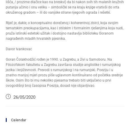
lišća, / prozirne dlačice kao na breskvi) da bi nakon svih tih malenih kružnih
putanja učinio i onu veliku – simbolički se na kraju knjige vrativši do vrta
okruženog gradom – ili do vanjske strane njegovih ograda i rešetki.
Riječ je, dakle, o konceptualno dorečenoj i koherentnoj zbirci, koja svojim
tematskim preokupacijama, kao i stilskim i formalnim rješenjima koja nudi,
pruža istinski estetski užitak i dostojno nastavlja biblioteku Goranom
nagrađenih mladih hrvatskih pjesnika.
Davor Ivankovac
Goran Čolakhodžić rođen je 1990. u Zagrebu, a živi u Samoboru. Na
Filozofskom fakultetu u Zagrebu završava studije anglistike i rumunjskog
jezika i književnosti. Prevodi s rumunjskog i na rumunjski. Poeziju i u
znatno manjoj mjeri prozu piše uglavnom kontinuirano od početka srednje
škole. Osim što bi mu nekoliko pjesama trebalo biti uključeno u prvi
ovogodišnji broj časopisa Poezija, dosad nije objavljivao.
26/05/2020
Calendar