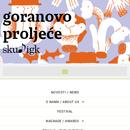
goranovo
proljeće
NOVOSTI / NEWS
O NAMA / ABOUT US
FESTIVAL
NAGRADE / AWARDS