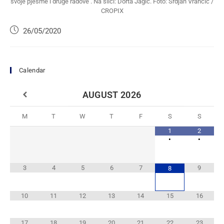
svoje pjesme i druge radove . Na slici: Dorta Jagic. Foto: Srdjan Vrancic /
CROPIX
26/05/2020
Calendar
AUGUST
2026
M
T
W
T
F
S
S
1
2
•
•
3
4
5
6
7
9
8
10
11
12
13
14
15
16
17
18
19
20
21
22
23