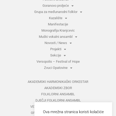
Goranovo proljeće
Grupa za međunarodni folklor
Kazalište
Manifestacije
Monografija Kranjcevic
Muški vokalni ansambl
Novosti / News
Projekti
Sekcije
Versopolis – Festival of Hope
Zvuci Opatovine
AKADEMSKI HARMONIKAŠKI ORKESTAR
AKADEMSKI ZBOR
FOLKLORNI ANSAMBL
DJEČJI FOLKLORNI ANSAMBL
VETERANI FOLKLORNOG ANSAMBLA
Ova mrežna stranica koristi kolačiće
GRUPA ZA MEĐUNARODNI FOLKLOR