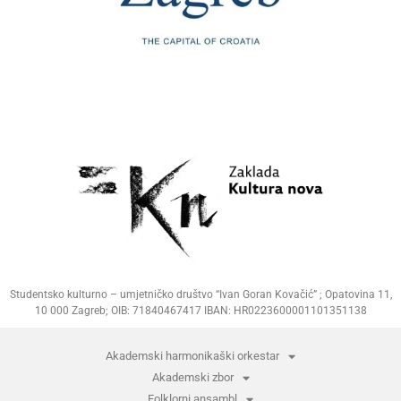
Studentsko kulturno – umjetničko društvo “Ivan Goran Kovačić” ; Opatovina 11,
10 000 Zagreb; OIB: 71840467417 IBAN: HR0223600001101351138
Akademski harmonikaški orkestar
Akademski zbor
Folklorni ansambl