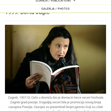
IZDANJA / PUBLICATIONS
GALERIJA / PHOTOS
1999: Dorta Jagić
Zagreb, 190113, Cafe u dvoristu bio je domacin trece veceri festivala
Zagreb grad poezije. Dogadjaj veceri bila je promocija novog broja
casopisa Poezija. Casopis su prezentirali brojni pjesnici koji su citali