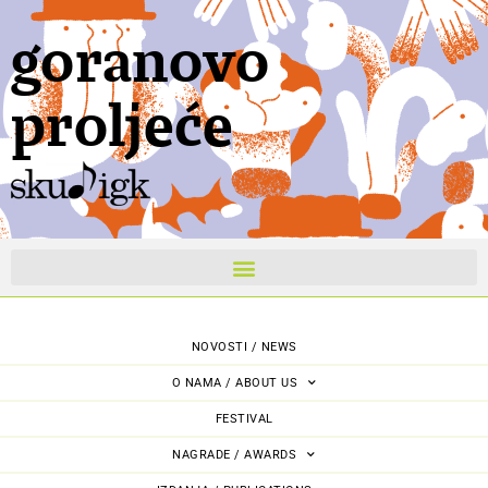
goranovo
proljeće
NOVOSTI / NEWS
O NAMA / ABOUT US
FESTIVAL
NAGRADE / AWARDS