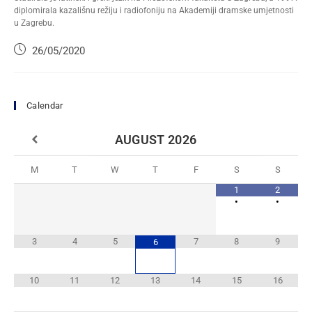
diplomirala kazališnu režiju i radiofoniju na Akademiji dramske umjetnosti
u Zagrebu.
26/05/2020
Calendar
AUGUST
2026
M
T
W
T
F
S
S
1
2
•
•
3
4
5
7
8
9
6
10
11
12
13
14
15
16