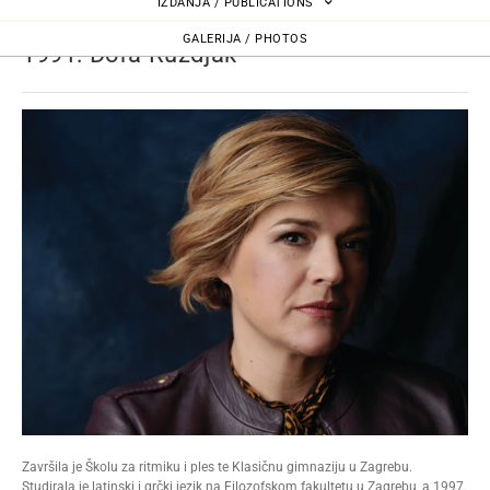
IZDANJA / PUBLICATIONS
GALERIJA / PHOTOS
1991: Dora Ruždjak
Završila je Školu za ritmiku i ples te Klasičnu gimnaziju u Zagrebu.
Studirala je latinski i grčki jezik na Filozofskom fakultetu u Zagrebu, a 1997.