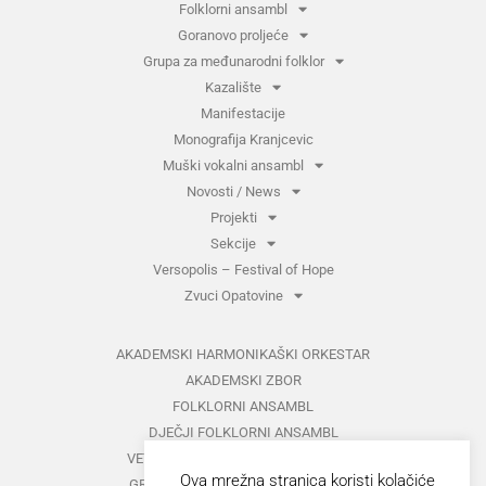
Folklorni ansambl
Goranovo proljeće
Grupa za međunarodni folklor
Kazalište
Manifestacije
Monografija Kranjcevic
Muški vokalni ansambl
Novosti / News
Projekti
Sekcije
Versopolis – Festival of Hope
Zvuci Opatovine
AKADEMSKI HARMONIKAŠKI ORKESTAR
AKADEMSKI ZBOR
FOLKLORNI ANSAMBL
DJEČJI FOLKLORNI ANSAMBL
VETERANI FOLKLORNOG ANSAMBLA
Ova mrežna stranica koristi kolačiće
GRUPA ZA MEĐUNARODNI FOLKLOR