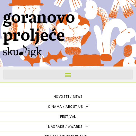
goranovo
proljeće
NOVOSTI / NEWS
O NAMA / ABOUT US
FESTIVAL
NAGRADE / AWARDS