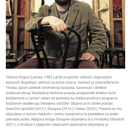
Thanos Gogos (Larissa, 1985.) grčki je pjesnik, izdavač, organizator
kulturnih događaja i aktivist za prava pisaca. Osnivač je izdavačke kuće
Thraka, glavni urednik istoimenog časopisa, suosnivač i direktor
međunarodnog Tesalijskog festivala poezije, programski direktor kuće
književnosti u Larissi i jedan od partnera na međunarodnom programu
književnih rezidencija Odisejevo utočište. Objavio je tri zbirke poezije:
Granično igralište (2013.), Glasgow (2014.) i Dakar (2020.). Pjesme su mu
objavljene u raznim tiskanim i online časopisima te prevedene na preko
petnaest jezika. Njegova knjiga Glasgow objavljena je u Hrvatskoj (Sandorf,
2021.), a brošura s njegovim odabranim pjesmama objavljena je…