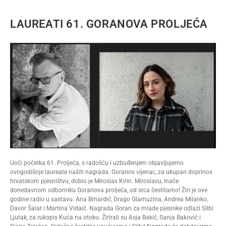
LAUREATI 61. GORANOVA PROLJEĆA
Uoči početka 61. Proljeća, s radošću i uzbuđenjem objavljujemo
ovogodišnje laureate naših nagrada. Goranov vijenac, za ukupan doprinos
hrvatskom pjesništvu, dobio je Miroslav Kirin. Miroslavu, inače
donedavnom odborniku Goranova proljeća, od srca čestitamo! Žiri je ove
godine radio u sastavu: Ana Brnardić, Drago Glamuzina, Andrea Milanko,
Davor Šalat i Martina Vidaić. Nagrada Goran za mlade pjesnike odlazi Silbi
Ljutak, za rukopis Kuća na otoku. Žirirali su Asja Bakić, Sanja Baković i