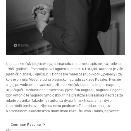
Ljuba Jakimčuk je pjesnikinja, scenaristica i dramska spisateljica, rođena
1985. godine u Prvomajsku u Luganskoj oblasti u Ukrajini. Autorica je više
pjesničkih zbirki, uključujući i Donbaske marelice (Абрикоси Донбасу), za
koje je primila Međunarodnu pjesničku nagradu zaklade Kovalev. Pjesme
su joj prevođene na dvadeset jezika. Jakimčuk je primila brojne nagrade,
uključujući i Međunarodnu slavensku pjesničku nagradu, nagradu Bogdan
Igor Antonič te nagradu Smoloskip, tri najprestižnije ukrajinske nagrade za
mlade pjesnike. Također je i autorica dvaju filmskih scenarija i dviju
kazališnih predstava. Njezina nova predstava Zid producirana je u
Nacionalnom akademskom dramskom kazalištu Ivan Franko, najvećem…
Continue Reading