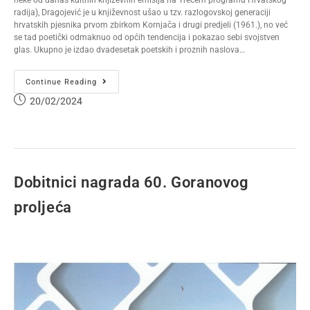
neke od danas kultnih književnih emisija na Trećem programu Hrvatskog
radija), Dragojević je u književnost ušao u tzv. razlogovskoj generaciji
hrvatskih pjesnika prvom zbirkom Kornjača i drugi predjeli (1961.), no već
se tad poetički odmaknuo od općih tendencija i pokazao sebi svojstven
glas. Ukupno je izdao dvadesetak poetskih i proznih naslova…
Continue Reading
20/02/2024
Dobitnici nagrada 60. Goranovog
proljeća