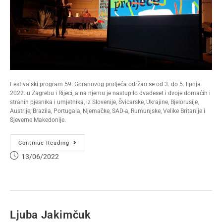
Festivalski program 59. Goranovog proljeća održao se od 3. do 5. lipnja
2022. u Zagrebu i Rijeci, a na njemu je nastupilo dvadeset i dvoje domaćih i
stranih pjesnika i umjetnika, iz Slovenije, Švicarske, Ukrajine, Bjelorusije,
Austrije, Brazila, Portugala, Njemačke, SAD-a, Rumunjske, Velike Britanije i
Sjeverne Makedonije.
Continue Reading
13/06/2022
Ljuba Jakimčuk