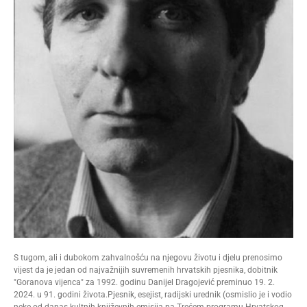
S tugom, ali i dubokom zahvalnošću na njegovu životu i djelu prenosimo
vijest da je jedan od najvažnijih suvremenih hrvatskih pjesnika, dobitnik
"Goranova vijenca" za 1992. godinu Danijel Dragojević preminuo 19. 2.
2024. u 91. godini života.Pjesnik, esejist, radijski urednik (osmislio je i vodio