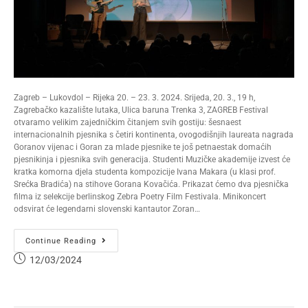
Zagreb – Lukovdol – Rijeka 20. – 23. 3. 2024. Srijeda, 20. 3., 19 h,
Zagrebačko kazalište lutaka, Ulica baruna Trenka 3, ZAGREB Festival
otvaramo velikim zajedničkim čitanjem svih gostiju: šesnaest
internacionalnih pjesnika s četiri kontinenta, ovogodišnjih laureata nagrada
Goranov vijenac i Goran za mlade pjesnike te još petnaestak domaćih
pjesnikinja i pjesnika svih generacija. Studenti Muzičke akademije izvest će
kratka komorna djela studenta kompozicije Ivana Makara (u klasi prof.
Srećka Bradića) na stihove Gorana Kovačića. Prikazat ćemo dva pjesnička
filma iz selekcije berlinskog Zebra Poetry Film Festivala. Minikoncert
odsvirat će legendarni slovenski kantautor Zoran…
Continue Reading
12/03/2024