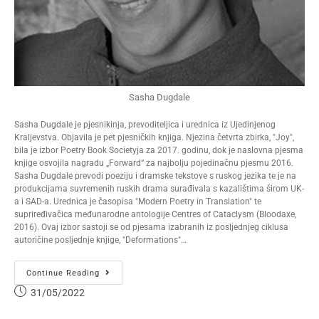
Sasha Dugdale
Sasha Dugdale je pjesnikinja, prevoditeljica i urednica iz Ujedinjenog
Kraljevstva. Objavila je pet pjesničkih knjiga. Njezina četvrta zbirka, "Joy",
bila je izbor Poetry Book Societyja za 2017. godinu, dok je naslovna pjesma
knjige osvojila nagradu „Forward“ za najbolju pojedinačnu pjesmu 2016.
Sasha Dugdale prevodi poeziju i dramske tekstove s ruskog jezika te je na
produkcijama suvremenih ruskih drama surađivala s kazalištima širom UK-
a i SAD-a. Urednica je časopisa "Modern Poetry in Translation" te
supriređivačica međunarodne antologije Centres of Cataclysm (Bloodaxe,
2016). Ovaj izbor sastoji se od pjesama izabranih iz posljednjeg ciklusa
autoričine posljednje knjige, "Deformations"…
Continue Reading
31/05/2022