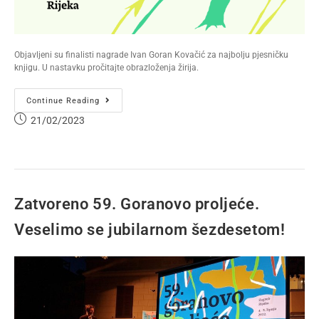
Objavljeni su finalisti nagrade Ivan Goran Kovačić za najbolju pjesničku
knjigu. U nastavku pročitajte obrazloženja žirija.
Continue Reading
21/02/2023
Zatvoreno 59. Goranovo proljeće.
Veselimo se jubilarnom šezdesetom!