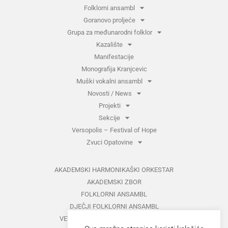
Folklorni ansambl
Goranovo proljeće
Grupa za međunarodni folklor
Kazalište
Manifestacije
Monografija Kranjcevic
Muški vokalni ansambl
Novosti / News
Projekti
Sekcije
Versopolis – Festival of Hope
Zvuci Opatovine
AKADEMSKI HARMONIKAŠKI ORKESTAR
AKADEMSKI ZBOR
FOLKLORNI ANSAMBL
DJEČJI FOLKLORNI ANSAMBL
VETERANI FOLKLORNOG ANSAMBLA