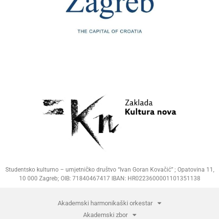
Studentsko kulturno – umjetničko društvo “Ivan Goran Kovačić” ; Opatovina 11,
10 000 Zagreb; OIB: 71840467417 IBAN: HR0223600001101351138
Akademski harmonikaški orkestar
Akademski zbor