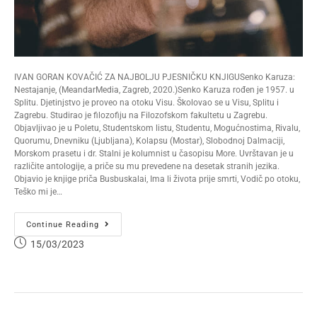
IVAN GORAN KOVAČIĆ ZA NAJBOLJU PJESNIČKU KNJIGUSenko Karuza:
Nestajanje, (MeandarMedia, Zagreb, 2020.)Senko Karuza rođen je 1957. u
Splitu. Djetinjstvo je proveo na otoku Visu. Školovao se u Visu, Splitu i
Zagrebu. Studirao je filozofiju na Filozofskom fakultetu u Zagrebu.
Objavljivao je u Poletu, Studentskom listu, Studentu, Mogućnostima, Rivalu,
Quorumu, Dnevniku (Ljubljana), Kolapsu (Mostar), Slobodnoj Dalmaciji,
Morskom prasetu i dr. Stalni je kolumnist u časopisu More. Uvrštavan je u
različite antologije, a priče su mu prevedene na desetak stranih jezika.
Objavio je knjige priča Busbuskalai, Ima li života prije smrti, Vodič po otoku,
Teško mi je…
Continue Reading
15/03/2023