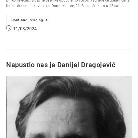
Dinko Telećan. Srdačne čestitke upućujemo i Silbi! Nagrade će dobitnicima
biti uručene u Lukovdolu, u Domu kulture, 21. 3. s početkom u 12 sati.…
Continue Reading
11/03/2024
Napustio nas je Danijel Dragojević