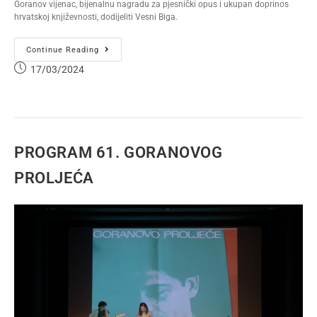
Goranov vijenac, bijenalnu nagradu za pjesnički opus i ukupan doprinos
hrvatskoj književnosti, dodijeliti Vesni Biga.
Continue Reading
17/03/2024
PROGRAM 61. GORANOVOG
PROLJEĆA