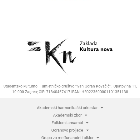
Studentsko kulturno – umjetničko društvo “Ivan Goran Kovačić” ; Opatovina 11,
10 000 Zagreb; OIB: 71840467417 IBAN: HR0223600001101351138
Akademski harmonikaški orkestar
Akademski zbor
Folklorni ansambl
Goranovo proljeće
Grupa za međunarodni folklor