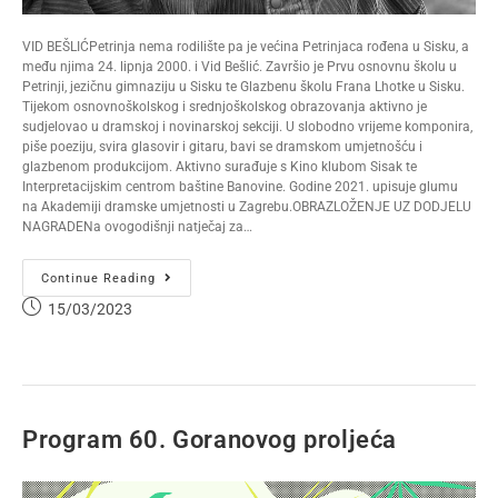
VID BEŠLIĆPetrinja nema rodilište pa je većina Petrinjaca rođena u Sisku, a
među njima 24. lipnja 2000. i Vid Bešlić. Završio je Prvu osnovnu školu u
Petrinji, jezičnu gimnaziju u Sisku te Glazbenu školu Frana Lhotke u Sisku.
Tijekom osnovnoškolskog i srednjoškolskog obrazovanja aktivno je
sudjelovao u dramskoj i novinarskoj sekciji. U slobodno vrijeme komponira,
piše poeziju, svira glasovir i gitaru, bavi se dramskom umjetnošću i
glazbenom produkcijom. Aktivno surađuje s Kino klubom Sisak te
Interpretacijskim centrom baštine Banovine. Godine 2021. upisuje glumu
na Akademiji dramske umjetnosti u Zagrebu.OBRAZLOŽENJE UZ DODJELU
NAGRADENa ovogodišnji natječaj za…
Continue Reading
15/03/2023
Program 60. Goranovog proljeća