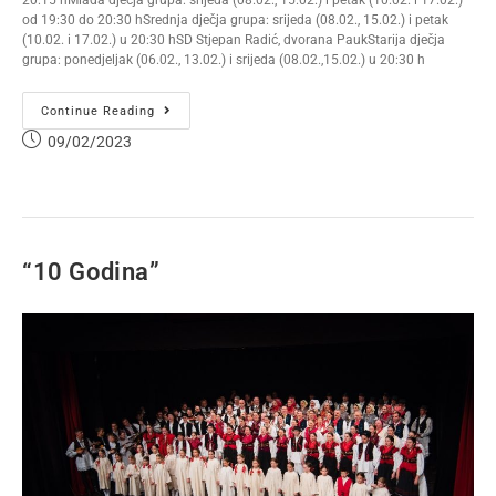
od 19:30 do 20:30 hSrednja dječja grupa: srijeda (08.02., 15.02.) i petak
(10.02. i 17.02.) u 20:30 hSD Stjepan Radić, dvorana PaukStarija dječja
grupa: ponedjeljak (06.02., 13.02.) i srijeda (08.02.,15.02.) u 20:30 h
Continue Reading
09/02/2023
“10 Godina”