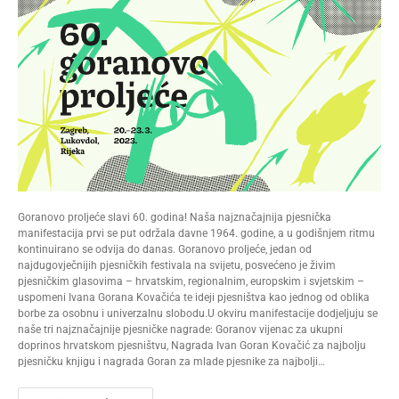
Goranovo proljeće slavi 60. godina! Naša najznačajnija pjesnička
manifestacija prvi se put održala davne 1964. godine, a u godišnjem ritmu
kontinuirano se odvija do danas. Goranovo proljeće, jedan od
najdugovječnijih pjesničkih festivala na svijetu, posvećeno je živim
pjesničkim glasovima – hrvatskim, regionalnim, europskim i svjetskim –
uspomeni Ivana Gorana Kovačića te ideji pjesništva kao jednog od oblika
borbe za osobnu i univerzalnu slobodu.U okviru manifestacije dodjeljuju se
naše tri najznačajnije pjesničke nagrade: Goranov vijenac za ukupni
doprinos hrvatskom pjesništvu, Nagrada Ivan Goran Kovačić za najbolju
pjesničku knjigu i nagrada Goran za mlade pjesnike za najbolji…