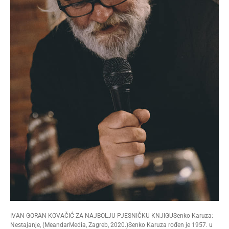
IVAN GORAN KOVAČIĆ ZA NAJBOLJU PJESNIČKU KNJIGUSenko Karuza:
Nestajanje, (MeandarMedia, Zagreb, 2020.)Senko Karuza rođen je 1957. u