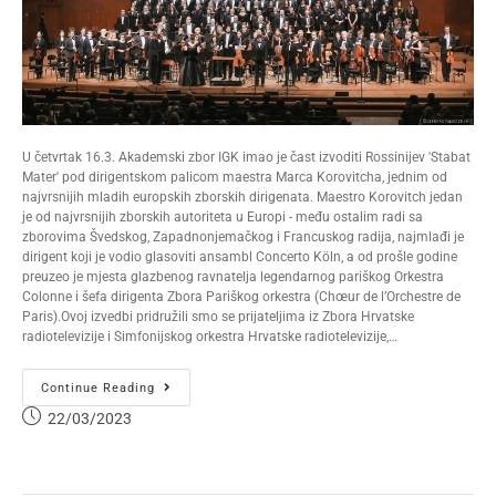
U četvrtak 16.3. Akademski zbor IGK imao je čast izvoditi Rossinijev 'Stabat
Mater' pod dirigentskom palicom maestra Marca Korovitcha, jednim od
najvrsnijih mladih europskih zborskih dirigenata. Maestro Korovitch jedan
je od najvrsnijih zborskih autoriteta u Europi - među ostalim radi sa
zborovima Švedskog, Zapadnonjemačkog i Francuskog radija, najmlađi je
dirigent koji je vodio glasoviti ansambl Concerto Köln, a od prošle godine
preuzeo je mjesta glazbenog ravnatelja legendarnog pariškog Orkestra
Colonne i šefa dirigenta Zbora Pariškog orkestra (Chœur de l’Orchestre de
Paris).Ovoj izvedbi pridružili smo se prijateljima iz Zbora Hrvatske
radiotelevizije i Simfonijskog orkestra Hrvatske radiotelevizije,…
Continue Reading
22/03/2023