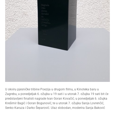
U okviru pjesničke tribine Poezija u drugom filmu, u Kinoteka baru u
Zagrebu, u ponedjeljak 6. ožujka u 19 sati i u utorak 7. ožujka 19 sati bit će
predstavljeni finalisti nagrade Ivan Goran Kovačić; u ponedjeljak 6. ožujka
Krešimir Bagić i Goran Bogunović, te u utorak 7. ožujka Sanja Lovrenčić,
Senko Karuza i Darko Šeparović. Ulaz slobodan, moderira Sanja Baković