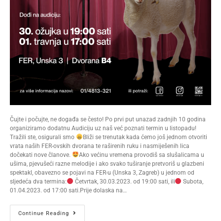
Čujte i počujte, ne događa se često! Po prvi put unazad zadnjih 10 godina
organiziramo dodatnu Audiciju uz naš već poznati termin u listopadu!
Tražili ste, osigurali smo
Bliži se trenutak kada ćemo još jednom otvoriti
vrata naših FER-ovskih dvorana te raširenih ruku i nasmiješenih lica
dočekati nove članove.
Ako većinu vremena provodiš sa slušalicama u
ušima, pjevušeći razne melodije i ako svako tuširanje pretvoriš u glazbeni
spektakl, obavezno se pojavi na FER-u (Unska 3, Zagreb) u jednom od
sljedeća dva termina:
Četvrtak, 30.03.2023. od 19:00 sati, ili
Subota,
01.04.2023. od 17:00 sati.Prije dolaska na…
Continue Reading