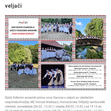
veljači
Dječji folklorni ansambl prima nove članove u veljači po sljedećem
rasporedu:Knežija, MZ Horvati-Srednjaci, Horvaćanska 54Dječji tamburaški
orkestar: ponedjeljak (06.02., 13.02.) i srijeda (08.02.,15.02.) od 19:15 do
20:15 hMlađa dječja grupa: srijeda (08.02., 15.02.) i petak (10.02. i 17.02.)