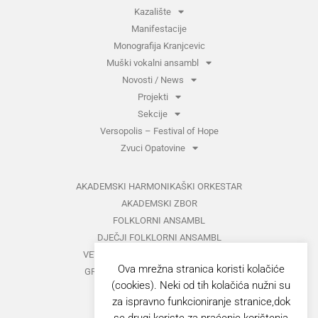
Kazalište
Manifestacije
Monografija Kranjcevic
Muški vokalni ansambl
Novosti / News
Projekti
Sekcije
Versopolis – Festival of Hope
Zvuci Opatovine
AKADEMSKI HARMONIKAŠKI ORKESTAR
AKADEMSKI ZBOR
FOLKLORNI ANSAMBL
DJEČJI FOLKLORNI ANSAMBL
VETERANI FOLKLORNOG ANSAMBLA
Ova mrežna stranica koristi kolačiće
GRUPA ZA MEĐUNARODNI FOLKLOR
(cookies). Neki od tih kolačića nužni su
KAZALIŠTE
za ispravno funkcioniranje stranice,dok
MUŠKI VOKALNI ANSAMBL
se drugi koriste za praćenje korištenja