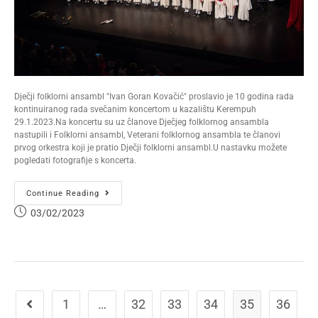
Dječji folklorni ansambl "Ivan Goran Kovačić" proslavio je 10 godina rada
kontinuiranog rada svečanim koncertom u kazalištu Kerempuh
29.1.2023.Na koncertu su uz članove Dječjeg folklornog ansambla
nastupili i Folklorni ansambl, Veterani folklornog ansambla te članovi
prvog orkestra koji je pratio Dječji folklorni ansambl.U nastavku možete
pogledati fotografije s koncerta.
Continue Reading
03/02/2023
1
…
32
33
34
35
36