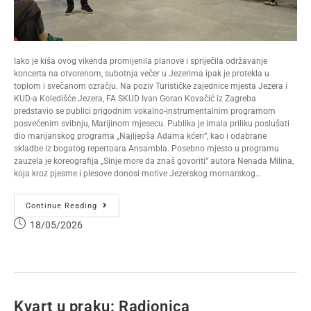
Iako je kiša ovog vikenda promijenila planove i spriječila održavanje
koncerta na otvorenom, subotnja večer u Jezerima ipak je protekla u
toplom i svečanom ozračju. Na poziv Turističke zajednice mjesta Jezera i
KUD-a Koledišće Jezera, FA SKUD Ivan Goran Kovačić iz Zagreba
predstavio se publici prigodnim vokalno-instrumentalnim programom
posvećenim svibnju, Marijinom mjesecu. Publika je imala priliku poslušati
dio marijanskog programa „Najljepša Adama kćeri“, kao i odabrane
skladbe iz bogatog repertoara Ansambla. Posebno mjesto u programu
zauzela je koreografija „Sinje more da znaš govoriti“ autora Nenada Milina,
koja kroz pjesme i plesove donosi motive Jezerskog mornarskog…
Continue Reading
18/05/2026
Kvart u praku: Radionica