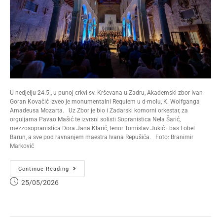
U nedjelju 24.5., u punoj crkvi sv. Krševana u Zadru, Akademski zbor Ivan
Goran Kovačić izveo je monumentalni Requiem u d-molu, K. Wolfganga
Amadeusa Mozarta. Uz Zbor je bio i Zadarski komorni orkestar, za
orguljama Pavao Mašić te izvrsni solisti Sopranistica Nela Šarić,
mezzosopranistica Dora Jana Klarić, tenor Tomislav Jukić i bas Lobel
Barun, a sve pod ravnanjem maestra Ivana Repušića. Foto: Branimir
Marković
Continue Reading
25/05/2026