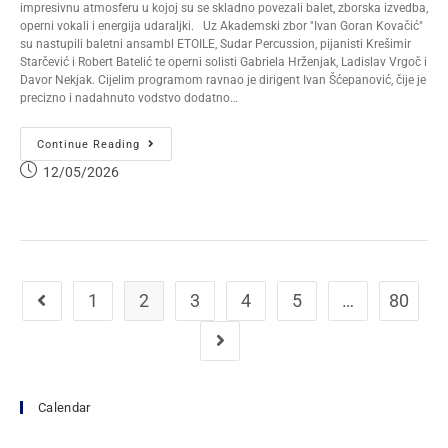
impresivnu atmosferu u kojoj su se skladno povezali balet, zborska izvedba,
operni vokali i energija udaraljki. Uz Akademski zbor "Ivan Goran Kovačić"
su nastupili baletni ansambl ETOILE, Sudar Percussion, pijanisti Krešimir
Starčević i Robert Batelić te operni solisti Gabriela Hrženjak, Ladislav Vrgoč i
Davor Nekjak. Cijelim programom ravnao je dirigent Ivan Šćepanović, čije je
precizno i nadahnuto vodstvo dodatno…
Continue Reading
12/05/2026
1
2
3
4
5
…
80
Calendar