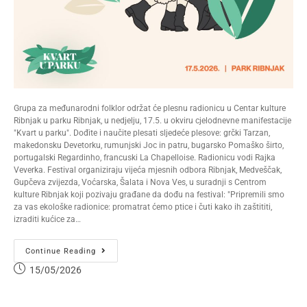
Grupa za međunarodni folklor održat će plesnu radionicu u Centar kulture
Ribnjak u parku Ribnjak, u nedjelju, 17.5. u okviru cjelodnevne manifestacije
"Kvart u parku". Dođite i naučite plesati sljedeće plesove: grčki Tarzan,
makedonsku Devetorku, rumunjski Joc in patru, bugarsko Pomaško širto,
portugalski Regardinho, francuski La Chapelloise. Radionicu vodi Rajka
Veverka. Festival organiziraju vijeća mjesnih odbora Ribnjak, Medveščak,
Gupčeva zvijezda, Voćarska, Šalata i Nova Ves, u suradnji s Centrom
kulture Ribnjak koji pozivaju građane da dođu na festival: "Pripremili smo
za vas ekološke radionice: promatrat ćemo ptice i čuti kako ih zaštititi,
izraditi kućice za…
Continue Reading
15/05/2026