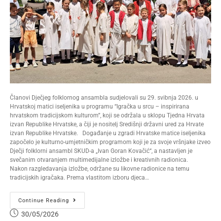
Članovi Dječjeg folklornog ansambla sudjelovali su 29. svibnja 2026. u
Hrvatskoj matici iseljenika u programu “Igračka u srcu – inspirirana
hrvatskom tradicijskom kulturom”, koji se održala u sklopu Tjedna Hrvata
izvan Republike Hrvatske, a čiji je nositelj Središnji državni ured za Hrvate
izvan Republike Hrvatske. Događanje u zgradi Hrvatske matice iseljenika
započelo je kulturno-umjetničkim programom koji je za svoje vršnjake izveo
Dječji folklorni ansambl SKUD-a „Ivan Goran Kovačić“, a nastavljen je
svečanim otvaranjem multimedijalne izložbe i kreativnih radionica.
Nakon razgledavanja izložbe, održane su likovne radionice na temu
tradicijskih igračaka. Prema vlastitom izboru djeca…
Continue Reading
30/05/2026