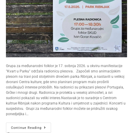
Grupa za međunarodni folklor je 17. svibnja 2026. u okviru manifestacije
"Kvart u Parku" održala radionicu plesova. Započeli smo animacijskim
plesom na travi pod stoljetnim drvećem parka Ribnjak, a nastavili u velikoj
dvorani Centra kulture, gde smo planirani program malo proširili
osluškujući interese pridošlih. Na radionici su prikazani plesovi Portugala,
Grčke i mnogi drugi. Radionica je protekla u veseloj atmosferi, a svi
sudionici pokazali su veliki interes.Nastavak je to suradnje s Centrom
kultrue Ribnjak nakon programa Kultura i umjetnost u zajednici: Koncerti u
susjedstvu. Grupi za međunarodni folklor možete se pridružiti svakog
ponedjeljka i…
Continue Reading