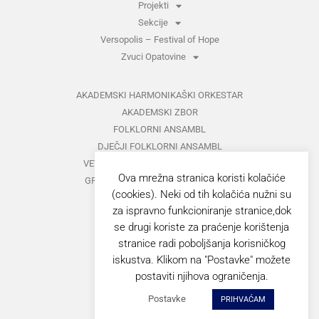
Projekti
Sekcije
Versopolis – Festival of Hope
Zvuci Opatovine
AKADEMSKI HARMONIKAŠKI ORKESTAR
AKADEMSKI ZBOR
FOLKLORNI ANSAMBL
DJEČJI FOLKLORNI ANSAMBL
VETERANI FOLKLORNOG ANSAMBLA
Ova mrežna stranica koristi kolačiće
GRUPA ZA MEĐUNARODNI FOLKLOR
(cookies). Neki od tih kolačića nužni su
KAZALIŠTE
za ispravno funkcioniranje stranice,dok
MUŠKI VOKALNI ANSAMBL
se drugi koriste za praćenje korištenja
ZAJEDNIČKI KONCERTI
stranice radi poboljšanja korisničkog
iskustva. Klikom na "Postavke" možete
GORANOVO PROLJEĆE
postaviti njihova ograničenja.
ZVUCI OPATOVINE
Postavke
PRIHVAĆAM