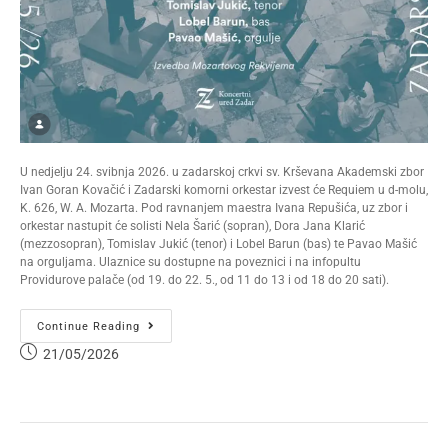
U nedjelju 24. svibnja 2026. u zadarskoj crkvi sv. Krševana Akademski zbor
Ivan Goran Kovačić i Zadarski komorni orkestar izvest će Requiem u d-molu,
K. 626, W. A. Mozarta. Pod ravnanjem maestra Ivana Repušića, uz zbor i
orkestar nastupit će solisti Nela Šarić (sopran), Dora Jana Klarić
(mezzosopran), Tomislav Jukić (tenor) i Lobel Barun (bas) te Pavao Mašić
na orguljama. Ulaznice su dostupne na poveznici i na infopultu
Providurove palače (od 19. do 22. 5., od 11 do 13 i od 18 do 20 sati).
Continue Reading
21/05/2026