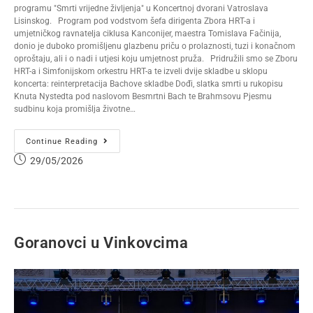
programu "Smrti vrijedne življenja" u Koncertnoj dvorani Vatroslava
Lisinskog. Program pod vodstvom šefa dirigenta Zbora HRT-a i
umjetničkog ravnatelja ciklusa Kanconijer, maestra Tomislava Fačinija,
donio je duboko promišljenu glazbenu priču o prolaznosti, tuzi i konačnom
oproštaju, ali i o nadi i utjesi koju umjetnost pruža. Pridružili smo se Zboru
HRT-a i Simfonijskom orkestru HRT-a te izveli dvije skladbe u sklopu
koncerta: reinterpretacija Bachove skladbe Dođi, slatka smrti u rukopisu
Knuta Nystedta pod naslovom Besmrtni Bach te Brahmsovu Pjesmu
sudbinu koja promišlja životne…
Continue Reading
29/05/2026
Goranovci u Vinkovcima