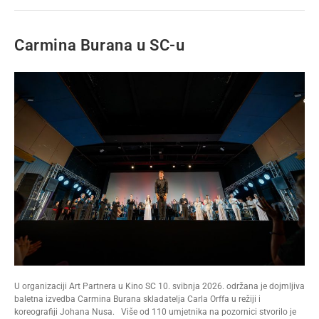
Carmina Burana u SC-u
U organizaciji Art Partnera u Kino SC 10. svibnja 2026. održana je dojmljiva
baletna izvedba Carmina Burana skladatelja Carla Orffa u režiji i
koreografiji Johana Nusa. Više od 110 umjetnika na pozornici stvorilo je