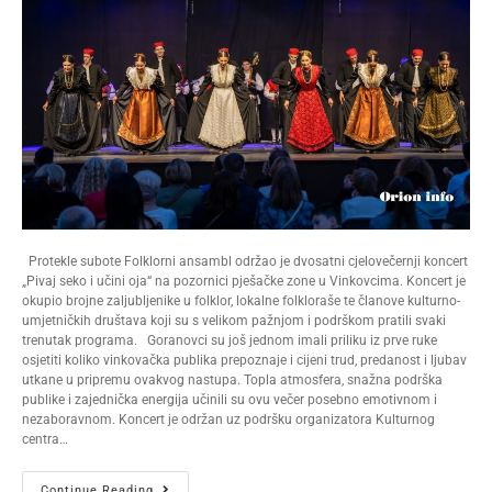
Protekle subote Folklorni ansambl održao je dvosatni cjelovečernji koncert
„Pivaj seko i učini oja“ na pozornici pješačke zone u Vinkovcima. Koncert je
okupio brojne zaljubljenike u folklor, lokalne folkloraše te članove kulturno-
umjetničkih društava koji su s velikom pažnjom i podrškom pratili svaki
trenutak programa. Goranovci su još jednom imali priliku iz prve ruke
osjetiti koliko vinkovačka publika prepoznaje i cijeni trud, predanost i ljubav
utkane u pripremu ovakvog nastupa. Topla atmosfera, snažna podrška
publike i zajednička energija učinili su ovu večer posebno emotivnom i
nezaboravnom. Koncert je održan uz podršku organizatora Kulturnog
centra…
Continue Reading