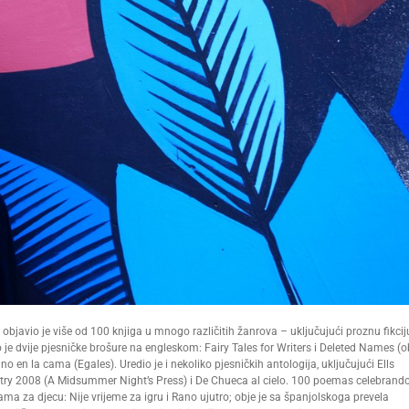
bjavio je više od 100 knjiga u mnogo različitih žanrova – uključujući proznu fikcij
io je dvije pjesničke brošure na engleskom: Fairy Tales for Writers i Deleted Names (
en la cama (Egales). Uredio je i nekoliko pjesničkih antologija, uključujući Ells
etry 2008 (A Midsummer Night’s Press) i De Chueca al cielo. 100 poemas celebrando
ama za djecu: Nije vrijeme za igru i Rano ujutro; obje je sa španjolskoga prevela