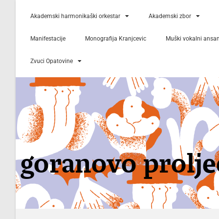
Akademski harmonikaški orkestar
Akademski zbor
Manifestacije
Monografija Kranjcevic
Muški vokalni ansa
Zvuci Opatovine
goranovo prolje