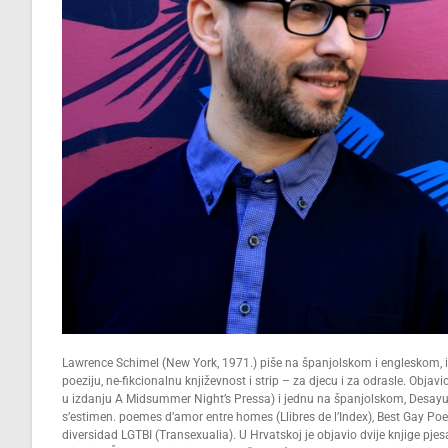
Lawrence Schimel (New York, 1971.) piše na španjolskom i engleskom, i o
poeziju, ne-fikcionalnu književnost i strip – za djecu i za odrasle. Objav
u izdanju A Midsummer Night’s Pressa) i jednu na španjolskom, Desayuno 
s’estimen. poemes d’amor entre homes (Llibres de l’Index), Best Gay Po
diversidad LGTBI (Transexualia). U Hrvatskoj je objavio dvije knjige pjes