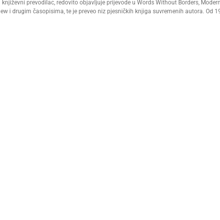
 književni prevodilac, redovito objavljuje prijevode u Words Without Borders, Moder
view i drugim časopisima, te je preveo niz pjesničkih knjiga suvremenih autora. Od 1