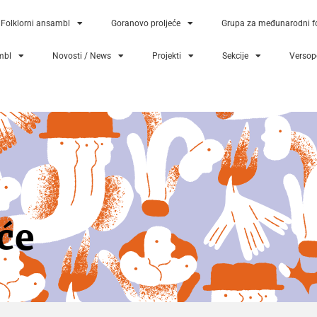
Folklorni ansambl
Goranovo proljeće
Grupa za međunarodni fo
mbl
Novosti / News
Projekti
Sekcije
Versopo
će