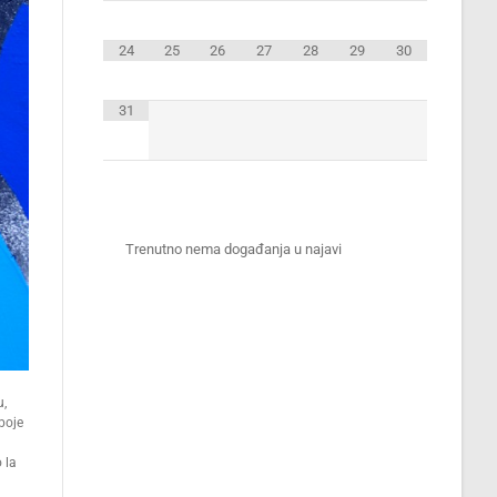
24
25
26
27
28
29
30
31
Trenutno nema događanja u najavi
u,
oboje
 la