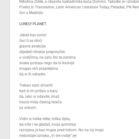
Nikolina Židek, a objavila nakladnička kuća Domino. Također je i plodan
Poetry in Translation, Latin American Literature Today, Pleiades, PN Re
živi u Madridu.
LONELY PLANET
Jebeš kao turist:
žuri ti se obići
glavne atrakcije
slijedeći itinerar preporučen
u vodičima, ne zato što te zanima
svaka postaja nego da bi kasnije
mogao reći prijateljima
da si ih odradio.
Trebao sam shvatiti
kad si mi prišao u baru
da, iako si odavde, imaš
tisuće milja čestog letača
za sobom.
Vidio si tolike slike, tolika tijela,
da više i ne gledaš, moja golotinja
razvijena je kao mapa pred tobom. No na toj mapi
nedostaje oznaka „Vi ste ovdje“ jer