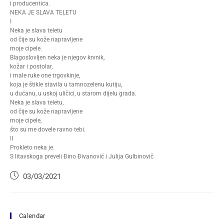
i producentica.
NEKA JE SLAVA TELETU
I
Neka je slava teletu
od čije su kože napravljene
moje cipele.
Blagoslovljen neka je njegov krvnik,
kožar i postolar,
i male ruke one trgovkinje,
koja je štikle stavila u tamnozelenu kutiju,
u dućanu, u uskoj uličici, u starom dijelu grada.
Neka je slava teletu,
od čije su kože napravljene
moje cipele,
što su me dovele ravno tebi.
II
Prokleto neka je.
S litavskoga preveli Đino Đivanović i Julija Gulbinovič
03/03/2021
Calendar