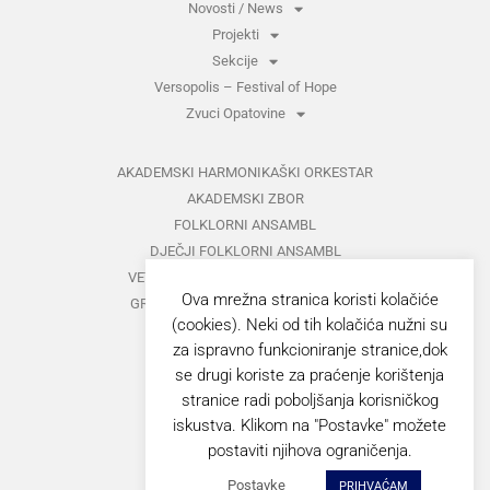
Novosti / News
Projekti
Sekcije
Versopolis – Festival of Hope
Zvuci Opatovine
AKADEMSKI HARMONIKAŠKI ORKESTAR
AKADEMSKI ZBOR
FOLKLORNI ANSAMBL
DJEČJI FOLKLORNI ANSAMBL
VETERANI FOLKLORNOG ANSAMBLA
Ova mrežna stranica koristi kolačiće
GRUPA ZA MEĐUNARODNI FOLKLOR
(cookies). Neki od tih kolačića nužni su
KAZALIŠTE
za ispravno funkcioniranje stranice,dok
MUŠKI VOKALNI ANSAMBL
se drugi koriste za praćenje korištenja
ZAJEDNIČKI KONCERTI
stranice radi poboljšanja korisničkog
iskustva. Klikom na "Postavke" možete
GORANOVO PROLJEĆE
postaviti njihova ograničenja.
ZVUCI OPATOVINE
Postavke
PRIHVAĆAM