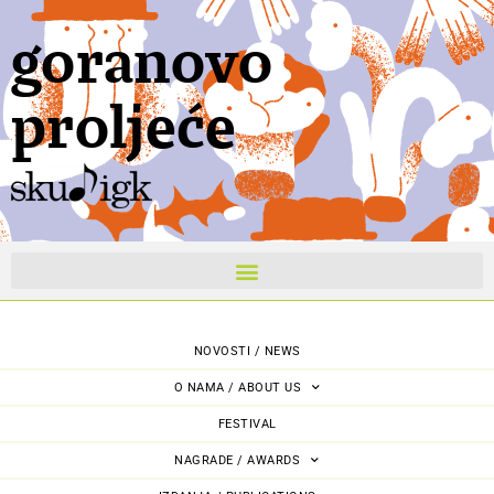
goranovo
proljeće
NOVOSTI / NEWS
O NAMA / ABOUT US
FESTIVAL
NAGRADE / AWARDS