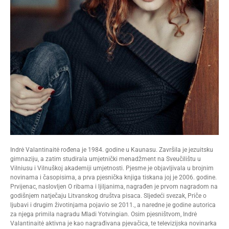
Indrė Valantinaitė rođena je 1984. godine u Kaunasu. Završila je jezuitsku
gimnaziju, a zatim studirala umjetnički menadžment na Sveučilištu u
Vilniusu i Vilnuškoj akademiji umjetnosti. Pjesme je objavljivala u brojnim
novinama i časopisima, a prva pjesnička knjiga tiskana joj je 2006. godine.
Prvijenac, naslovljen O ribama i ljiljanima, nagrađen je prvom nagradom na
godišnjem natječaju Litvanskog društva pisaca. Sljedeći svezak, Priče o
ljubavi i drugim životinjama pojavio se 2011., a naredne je godine autorica
za njega primila nagradu Mladi Yotvingian. Osim pjesništvom, Indrė
Valantinaitė aktivna je kao nagrađivana pjevačica, te televizijska novinarka