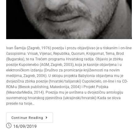
Ivan Šamija (Zagreb, 1976) poeziju i prozu objavljivao je u tiskanim i on-line
časopisima: Vrisak, Vijenac, Republika, Quorum, Knjigomat, Tema, Brod
(Bugarska), te na Trećem programu Hrvatskog radija. Objavio je zbirku
poezije Kupolenebo (AGM, Zagreb, 2003), koja je kasnije objavljena i u
elektroničkom izdanju (Društvo za promicanje književnosti na novim
medijima, Zagreb, 2006). U sklopu projekta Babylonia objavljena mu je
dvojezična zbirka poezije (hrvatski/talijanski) Cupolecielo, on-line i na CD-
ROM-u (Blesok publishing, Makedonija, 2004) i Projekt Poljska
(MeandarMedia, 2014). Poezija mu je uvrštena u dvojezičnu antologiju
suvremenog hrvatskog pjesništva (ukrajinski/hrvatski) Kada se slova
presele na tvoje…
Continue Reading
16/09/2019