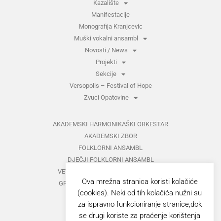
Kazalište
Manifestacije
Monografija Kranjcevic
Muški vokalni ansambl
Novosti / News
Projekti
Sekcije
Versopolis – Festival of Hope
Zvuci Opatovine
AKADEMSKI HARMONIKAŠKI ORKESTAR
AKADEMSKI ZBOR
FOLKLORNI ANSAMBL
DJEČJI FOLKLORNI ANSAMBL
VETERANI FOLKLORNOG ANSAMBLA
Ova mrežna stranica koristi kolačiće
GRUPA ZA MEĐUNARODNI FOLKLOR
(cookies). Neki od tih kolačića nužni su
KAZALIŠTE
za ispravno funkcioniranje stranice,dok
MUŠKI VOKALNI ANSAMBL
se drugi koriste za praćenje korištenja
ZAJEDNIČKI KONCERTI