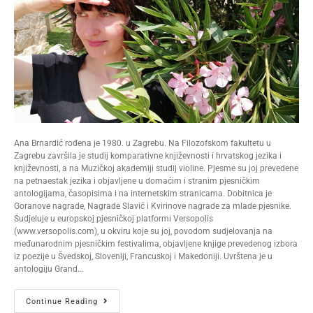
Ana Brnardić rođena je 1980. u Zagrebu. Na Filozofskom fakultetu u
Zagrebu završila je studij komparativne književnosti i hrvatskog jezika i
književnosti, a na Muzičkoj akademiji studij violine. Pjesme su joj prevedene
na petnaestak jezika i objavljene u domaćim i stranim pjesničkim
antologijama, časopisima i na internetskim stranicama. Dobitnica je
Goranove nagrade, Nagrade Slavić i Kvirinove nagrade za mlade pjesnike.
Sudjeluje u europskoj pjesničkoj platformi Versopolis
(www.versopolis.com), u okviru koje su joj, povodom sudjelovanja na
međunarodnim pjesničkim festivalima, objavljene knjige prevedenog izbora
iz poezije u Švedskoj, Sloveniji, Francuskoj i Makedoniji. Uvrštena je u
antologiju Grand…
Continue Reading