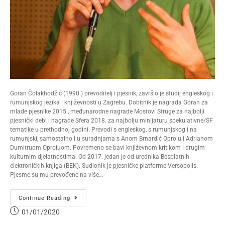
Goran Čolakhodžić (1990.) prevoditelj i pjesnik, završio je studij engleskog i
rumunjskog jezika i književnosti u Zagrebu. Dobitnik je nagrada Goran za
mlade pjesnike 2015., međunarodne nagrade Mostovi Struge za najbolji
pjesnički debi i nagrade Sfera 2018. za najbolju minijaturu spekulativne/SF
tematike u prethodnoj godini. Prevodi s engleskog, s rumunjskog i na
rumunjski, samostalno i u suradnjama s Anom Brnardić Oproiu i Adrianom
Dumitruom Oproiuom. Povremeno se bavi književnom kritikom i drugim
kulturnim djelatnostima. Od 2017. jedan je od urednika Besplatnih
elektroničkih knjiga (BEK). Sudionik je pjesničke platforme Versopolis.
Pjesme su mu prevođene na više…
Continue Reading
01/01/2020