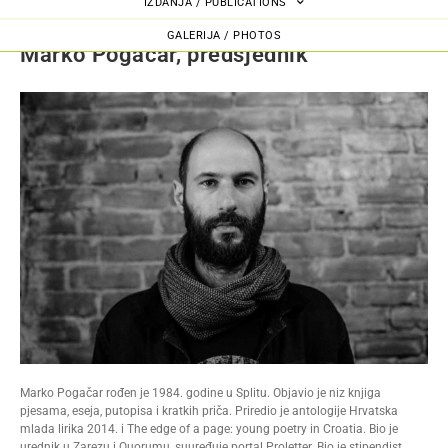
IZDANJA / PUBLICATIONS
GALERIJA / PHOTOS
Marko Pogačar, predsjednik
Marko Pogačar rođen je 1984. godine u Splitu. Objavio je niz knjiga
pjesama, eseja, putopisa i kratkih priča. Priredio je antologije Hrvatska
mlada lirika 2014. i The edge of a page: young poetry in Croatia. Bio je
urednik u Zarezu i Quorumu, suuređuje portal Proletter. Bio je stipendist