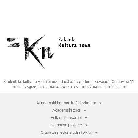
Studentsko kulturno – umjetničko društvo “Ivan Goran Kovačić” ; Opatovina 11,
10 000 Zagreb; OIB: 71840467417 IBAN: HR0223600001101351138
Akademski harmonikaški orkestar
Akademski zbor
Folklorni ansambl
Goranovo proljeće
Grupa za međunarodni folklor