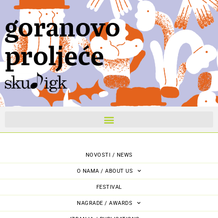
goranovo
proljeće
NOVOSTI / NEWS
O NAMA / ABOUT US
FESTIVAL
NAGRADE / AWARDS