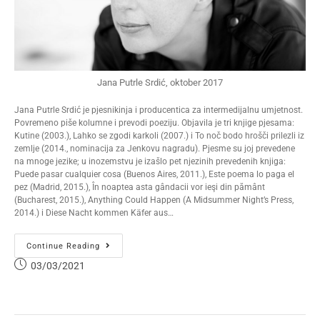
Jana Putrle Srdić, oktober 2017
Jana Putrle Srdić je pjesnikinja i producentica za intermedijalnu umjetnost.
Povremeno piše kolumne i prevodi poeziju. Objavila je tri knjige pjesama:
Kutine (2003.), Lahko se zgodi karkoli (2007.) i To noč bodo hrošči prilezli iz
zemlje (2014., nominacija za Jenkovu nagradu). Pjesme su joj prevedene
na mnoge jezike; u inozemstvu je izašlo pet njezinih prevedenih knjiga:
Puede pasar cualquier cosa (Buenos Aires, 2011.), Este poema lo paga el
pez (Madrid, 2015.), În noaptea asta gândacii vor ieşi din pământ
(Bucharest, 2015.), Anything Could Happen (A Midsummer Night’s Press,
2014.) i Diese Nacht kommen Käfer aus…
Continue Reading
03/03/2021