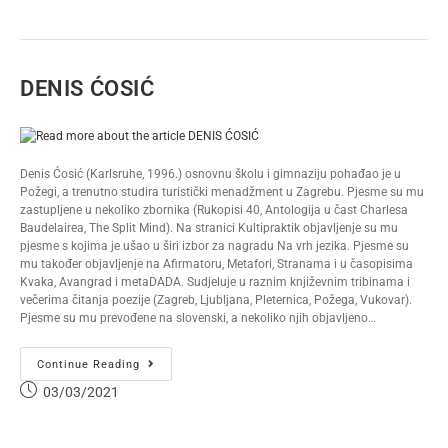
DENIS ĆOSIĆ
Denis Ćosić (Karlsruhe, 1996.) osnovnu školu i gimnaziju pohađao je u
Požegi, a trenutno studira turistički menadžment u Zagrebu. Pjesme su mu
zastupljene u nekoliko zbornika (Rukopisi 40, Antologija u čast Charlesa
Baudelairea, The Split Mind). Na stranici Kultipraktik objavljenje su mu
pjesme s kojima je ušao u širi izbor za nagradu Na vrh jezika. Pjesme su
mu također objavljenje na Afirmatoru, Metafori, Stranama i u časopisima
Kvaka, Avangrad i metaDADA. Sudjeluje u raznim književnim tribinama i
večerima čitanja poezije (Zagreb, Ljubljana, Pleternica, Požega, Vukovar).
Pjesme su mu prevođene na slovenski, a nekoliko njih objavljeno…
Continue Reading
03/03/2021