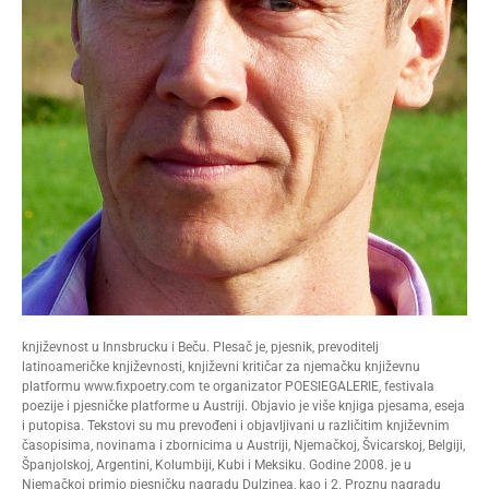
književnost u Innsbrucku i Beču. Plesač je, pjesnik, prevoditelj
latinoameričke književnosti, književni kritičar za njemačku književnu
platformu www.fixpoetry.com te organizator POESIEGALERIE, festivala
poezije i pjesničke platforme u Austriji. Objavio je više knjiga pjesama, eseja
i putopisa. Tekstovi su mu prevođeni i objavljivani u različitim književnim
časopisima, novinama i zbornicima u Austriji, Njemačkoj, Švicarskoj, Belgiji,
Španjolskoj, Argentini, Kolumbiji, Kubi i Meksiku. Godine 2008. je u
Njemačkoj primio pjesničku nagradu Dulzinea, kao i 2. Proznu nagradu