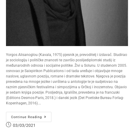
Yorgos Alisanoglou (Kavala, 1975) pjesnik je, prevoditelj i izdavač. Studirao
je sociologiju i političke znanosti te završio poslijediplomski studij iz
međunarodnih odnosa i socijalne politike. Živi u Solunu. U studenom 2005.
osnovao je Saixpirikon Publications i od tada uređuje i objavljuje mnoge
naslove, uglavnom poeziju, romane i dramske tekstove. Njegova je poezija
prevedena na mnoge jezike i uvrštena u antologije te je sudjelovao na
raznim pjesničkim festivalima i simpozijima u Grčkoj i inozemstvu. Objavio
je sedam knjiga poezije. Posljednja, Igralište, prevedena je na francuski
(Editions Desmos-Paris, 2018.) i danski jezik (Det Poetiske Bureau Forlag-
Kopenhagen, 2016).…
Continue Reading
03/03/2021