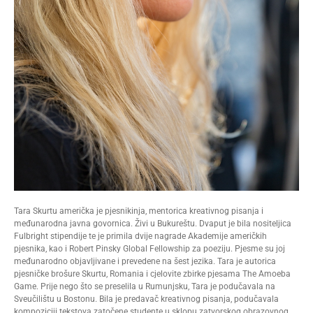
Tara Skurtu američka je pjesnikinja, mentorica kreativnog pisanja i
međunarodna javna govornica. Živi u Bukureštu. Dvaput je bila nositeljica
Fulbright stipendije te je primila dvije nagrade Akademije američkih
pjesnika, kao i Robert Pinsky Global Fellowship za poeziju. Pjesme su joj
međunarodno objavljivane i prevedene na šest jezika. Tara je autorica
pjesničke brošure Skurtu, Romania i cjelovite zbirke pjesama The Amoeba
Game. Prije nego što se preselila u Rumunjsku, Tara je podučavala na
Sveučilištu u Bostonu. Bila je predavač kreativnog pisanja, podučavala
kompoziciji tekstova zatočene studente u sklopu zatvorskog obrazovnog