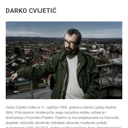
DARKO CVIJETIĆ
Darko Cvijetić rođen je 11. siječnja 1968. godine u mjestu Ljubija Rudnik
(BiH). Piše pjesme i kratke priče, eseje, kazališnu kritiku, režiser je i
dramaturg u Pozorištu Prijedor. Pjesme su mu prepjevavane na francuski,
engleski, njemački, slovenski, hebrejski, albanski, mađarski, poljski,