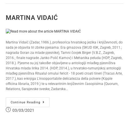
MARTINA VIDAIĆ
Martina Vidaić (Zadar, 1986.), profesorica hrvatskog jezika i književnosti, do
sada je objavila tri zbirke pjesama: Era gmazova (SKUD IGK, Zagreb, 2011.;
nagrada Goran za mlade pjesnike), Tamni čovjek Birger (V.B.Z., Zagreb,
2016.; finale nagrade Janko Polić Kamov) i Mehanika peluda (HDP, Zagreb,
2018.). Pjesme su joj također objavljene u antologiji mlađeg pjesništva
Hrvatska mlada lirika 2014. (HDP, 2014.), u hrvatsko-rumunjskoj antologiji
mlađeg pjesništva Ritualul omului fericit - 18 poeti croati tineri (Tracus Arte,
2017.), kao e-knjiga L'insopportabile delicatezza della polvere (Kipple
officina libraria, 2019.) te u relevantnim književnim časopisima (Quorum,
Relations, Sarajevske sveske, Zadarska…
Continue Reading
03/03/2021