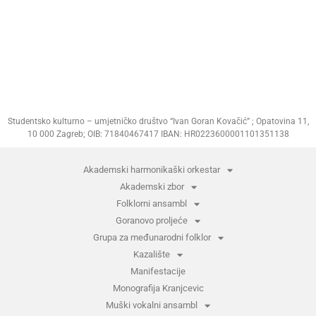
Studentsko kulturno – umjetničko društvo “Ivan Goran Kovačić” ; Opatovina 11,
10 000 Zagreb; OIB: 71840467417 IBAN: HR0223600001101351138
Akademski harmonikaški orkestar
Akademski zbor
Folklorni ansambl
Goranovo proljeće
Grupa za međunarodni folklor
Kazalište
Manifestacije
Monografija Kranjcevic
Muški vokalni ansambl