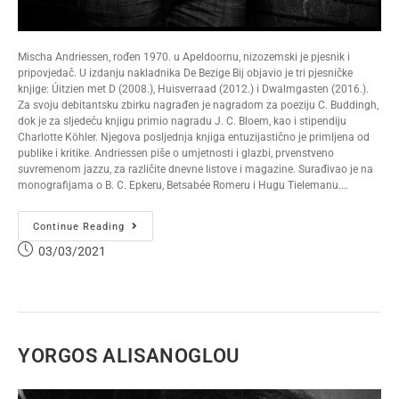
Mischa Andriessen, rođen 1970. u Apeldoornu, nizozemski je pjesnik i
pripovjedač. U izdanju nakladnika De Bezige Bij objavio je tri pjesničke
knjige: Úitzien met D (2008.), Huisverraad (2012.) i Dwalmgasten (2016.).
Za svoju debitantsku zbirku nagrađen je nagradom za poeziju C. Buddingh,
dok je za sljedeću knjigu primio nagradu J. C. Bloem, kao i stipendiju
Charlotte Köhler. Njegova posljednja knjiga entuzijastično je primljena od
publike i kritike. Andriessen piše o umjetnosti i glazbi, prvenstveno
suvremenom jazzu, za različite dnevne listove i magazine. Surađivao je na
monografijama o B. C. Epkeru, Betsabée Romeru i Hugu Tielemanu.…
Continue Reading
03/03/2021
YORGOS ALISANOGLOU