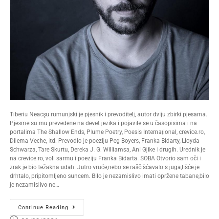
Tiberiu Neacşu rumunjski je pjesnik i prevoditelj, autor dviju zbirki pjesama.
Pjesme su mu prevedene na devet jezika i pojavile se u časopisima i na
portalima The Shallow Ends, Plume Poetry, Poesis Internaṭional, crevice.ro,
Dilema Veche, itd. Prevodio je poeziju Peg Boyers, Franka Bidarty, Lloyda
Schwarza, Tare Skurtu, Dereka J. G. Williamsa, Ani Gjike i drugih. Urednik je
na crevice.ro, voli sarmu i poeziju Franka Bidarta. SOBA Otvorio sam oči i
zrak je bio težakna udah. Jutro vruće,nebo se raščišćavalo s juga,lišće je
drhtalo, pripitomljeno suncem. Bilo je nezamislivo imati opržene tabane,bilo
je nezamislivo ne…
Continue Reading