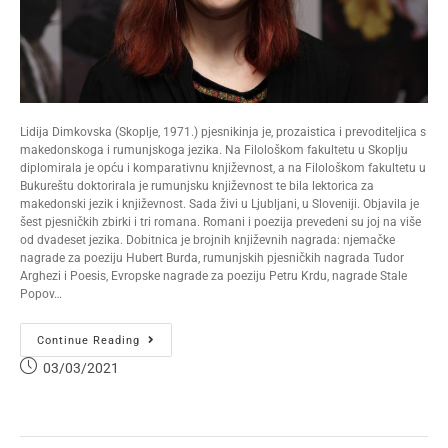
Lidija Dimkovska (Skoplje, 1971.) pjesnikinja je, prozaistica i prevoditeljica s
makedonskoga i rumunjskoga jezika. Na Filološkom fakultetu u Skoplju
diplomirala je opću i komparativnu književnost, a na Filološkom fakultetu u
Bukureštu doktorirala je rumunjsku književnost te bila lektorica za
makedonski jezik i književnost. Sada živi u Ljubljani, u Sloveniji. Objavila je
šest pjesničkih zbirki i tri romana. Romani i poezija prevedeni su joj na više
od dvadeset jezika. Dobitnica je brojnih književnih nagrada: njemačke
nagrade za poeziju Hubert Burda, rumunjskih pjesničkih nagrada Tudor
Arghezi i Poesis, Evropske nagrade za poeziju Petru Krdu, nagrade Stale
Popov…
Continue Reading
03/03/2021