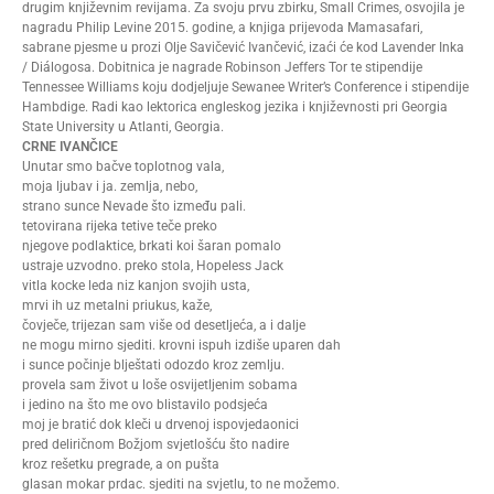
drugim književnim revijama. Za svoju prvu zbirku, Small Crimes, osvojila je
nagradu Philip Levine 2015. godine, a knjiga prijevoda Mamasafari,
sabrane pjesme u prozi Olje Savičević Ivančević, izaći će kod Lavender Inka
/ Diálogosa. Dobitnica je nagrade Robinson Jeffers Tor te stipendije
Tennessee Williams koju dodjeljuje Sewanee Writer’s Conference i stipendije
Hambdige. Radi kao lektorica engleskog jezika i književnosti pri Georgia
State University u Atlanti, Georgia.
CRNE IVANČICE
Unutar smo bačve toplotnog vala,
moja ljubav i ja. zemlja, nebo,
strano sunce Nevade što između pali.
tetovirana rijeka tetive teče preko
njegove podlaktice, brkati koi šaran pomalo
ustraje uzvodno. preko stola, Hopeless Jack
vitla kocke leda niz kanjon svojih usta,
mrvi ih uz metalni priukus, kaže,
čovječe, trijezan sam više od desetljeća, a i dalje
ne mogu mirno sjediti. krovni ispuh izdiše uparen dah
i sunce počinje blještati odozdo kroz zemlju.
provela sam život u loše osvijetljenim sobama
i jedino na što me ovo blistavilo podsjeća
moj je bratić dok kleči u drvenoj ispovjedaonici
pred deliričnom Božjom svjetlošću što nadire
kroz rešetku pregrade, a on pušta
glasan mokar prdac. sjediti na svjetlu, to ne možemo.