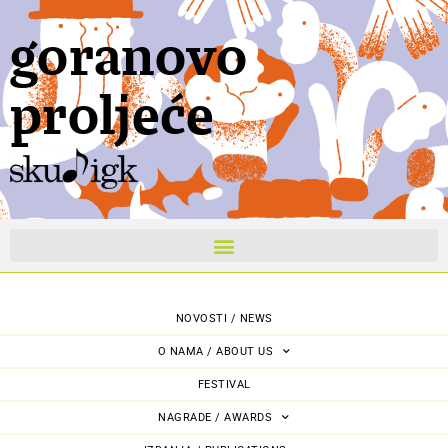
goranovo
proljeće
NOVOSTI / NEWS
O NAMA / ABOUT US
FESTIVAL
NAGRADE / AWARDS