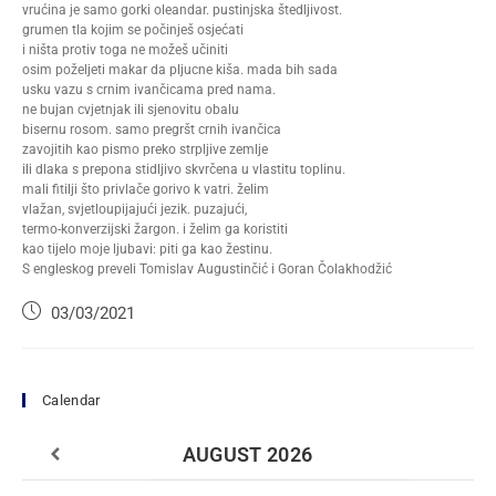
vrućina je samo gorki oleandar. pustinjska štedljivost.
grumen tla kojim se počinješ osjećati
i ništa protiv toga ne možeš učiniti
osim poželjeti makar da pljucne kiša. mada bih sada
usku vazu s crnim ivančicama pred nama.
ne bujan cvjetnjak ili sjenovitu obalu
bisernu rosom. samo pregršt crnih ivančica
zavojitih kao pismo preko strpljive zemlje
ili dlaka s prepona stidljivo skvrčena u vlastitu toplinu.
mali fitilji što privlače gorivo k vatri. želim
vlažan, svjetloupijajući jezik. puzajući,
termo-konverzijski žargon. i želim ga koristiti
kao tijelo moje ljubavi: piti ga kao žestinu.
S engleskog preveli Tomislav Augustinčić i Goran Čolakhodžić
03/03/2021
Calendar
AUGUST
2026