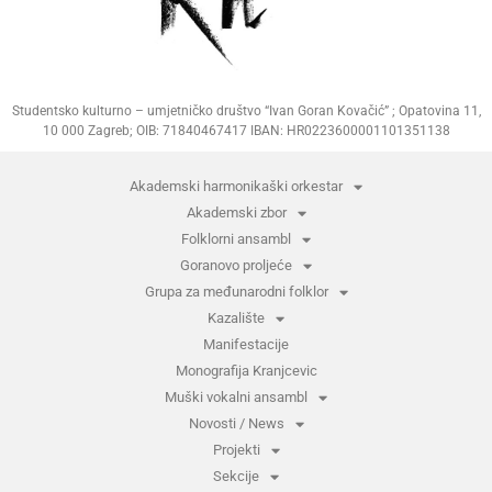
Studentsko kulturno – umjetničko društvo “Ivan Goran Kovačić” ; Opatovina 11,
10 000 Zagreb; OIB: 71840467417 IBAN: HR0223600001101351138
Akademski harmonikaški orkestar
Akademski zbor
Folklorni ansambl
Goranovo proljeće
Grupa za međunarodni folklor
Kazalište
Manifestacije
Monografija Kranjcevic
Muški vokalni ansambl
Novosti / News
Projekti
Sekcije