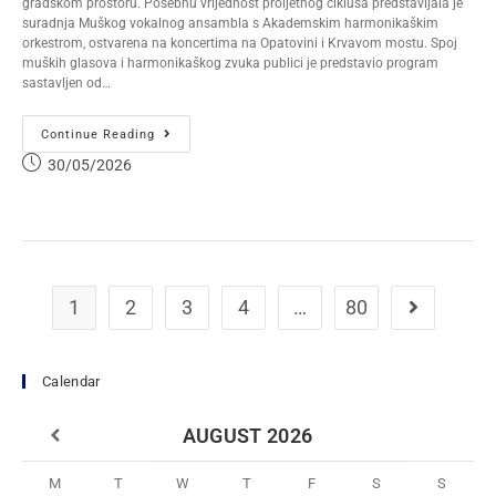
gradskom prostoru. Posebnu vrijednost proljetnog ciklusa predstavljala je
suradnja Muškog vokalnog ansambla s Akademskim harmonikaškim
orkestrom, ostvarena na koncertima na Opatovini i Krvavom mostu. Spoj
muških glasova i harmonikaškog zvuka publici je predstavio program
sastavljen od…
Continue Reading
30/05/2026
1
2
3
4
…
80
Calendar
AUGUST
2026
M
T
W
T
F
S
S