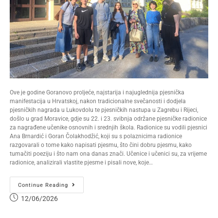
Ove je godine Goranovo proljeće, najstarija i najuglednija pjesnička
manifestacija u Hrvatskoj, nakon tradicionalne svečanosti i dodjela
pjesničkih nagrada u Lukovdolu te pjesničkih nastupa u Zagrebu i Rijeci,
došlo u grad Moravice, gdje su 22. i 23. svibnja održane pjesničke radionice
za nagrađene učenike osnovnih i srednjih škola. Radionice su vodili pjesnici
Ana Brnardić i Goran Čolakhodžić, koji su s polaznicima radionice
razgovarali o tome kako napisati pjesmu, što čini dobru pjesmu, kako
tumačiti poeziju i što nam ona danas znači. Učenice i učenici su, za vrijeme
radionice, analizirali vlastite pjesme i pisali nove, koje…
Continue Reading
12/06/2026