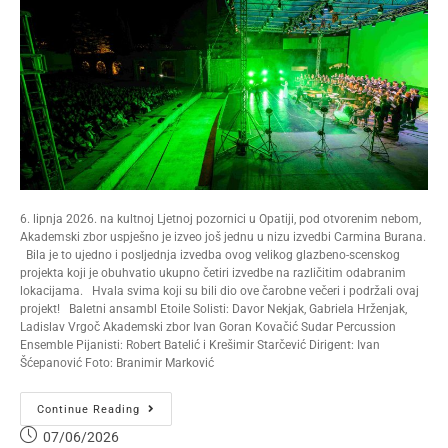
6. lipnja 2026. na kultnoj Ljetnoj pozornici u Opatiji, pod otvorenim nebom,
Akademski zbor uspješno je izveo još jednu u nizu izvedbi Carmina Burana.
Bila je to ujedno i posljednja izvedba ovog velikog glazbeno-scenskog
projekta koji je obuhvatio ukupno četiri izvedbe na različitim odabranim
lokacijama. Hvala svima koji su bili dio ove čarobne večeri i podržali ovaj
projekt! Baletni ansambl Etoile Solisti: Davor Nekjak, Gabriela Hrženjak,
Ladislav Vrgoč Akademski zbor Ivan Goran Kovačić Sudar Percussion
Ensemble Pijanisti: Robert Batelić i Krešimir Starčević Dirigent: Ivan
Šćepanović Foto: Branimir Marković
Continue Reading
07/06/2026