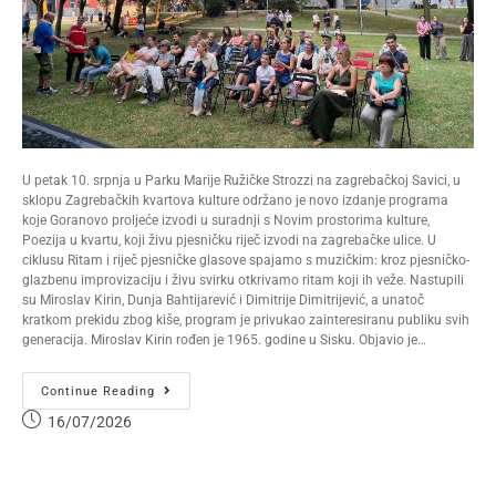
U petak 10. srpnja u Parku Marije Ružičke Strozzi na zagrebačkoj Savici, u
sklopu Zagrebačkih kvartova kulture održano je novo izdanje programa
koje Goranovo proljeće izvodi u suradnji s Novim prostorima kulture,
Poezija u kvartu, koji živu pjesničku riječ izvodi na zagrebačke ulice. U
ciklusu Ritam i riječ pjesničke glasove spajamo s muzičkim: kroz pjesničko-
glazbenu improvizaciju i živu svirku otkrivamo ritam koji ih veže. Nastupili
su Miroslav Kirin, Dunja Bahtijarević i Dimitrije Dimitrijević, a unatoč
kratkom prekidu zbog kiše, program je privukao zainteresiranu publiku svih
generacija. Miroslav Kirin rođen je 1965. godine u Sisku. Objavio je…
Continue Reading
16/07/2026