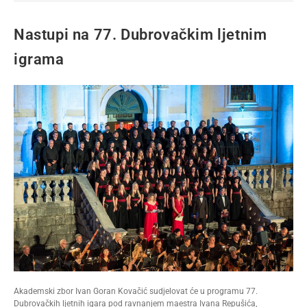
Nastupi na 77. Dubrovačkim ljetnim
igrama
Akademski zbor Ivan Goran Kovačić sudjelovat će u programu 77.
Dubrovačkih ljetnih igara pod ravnanjem maestra Ivana Repušića,