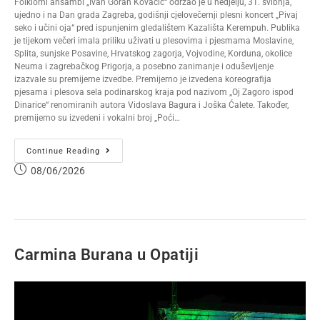
Folklorni ansambl „Ivan Goran Kovačić“ održao je u nedjelju, 31. svibnja,
ujedno i na Dan grada Zagreba, godišnji cjelovečernji plesni koncert „Pivaj
seko i učini oja“ pred ispunjenim gledalištem Kazališta Kerempuh. Publika
je tijekom večeri imala priliku uživati u plesovima i pjesmama Moslavine,
Splita, sunjske Posavine, Hrvatskog zagorja, Vojvodine, Korduna, okolice
Neuma i zagrebačkog Prigorja, a posebno zanimanje i oduševljenje
izazvale su premijerne izvedbe. Premijerno je izvedena koreografija
pjesama i plesova sela podinarskog kraja pod nazivom „Oj Zagoro ispod
Dinarice“ renomiranih autora Vidoslava Bagura i Joška Ćalete. Također,
premijerno su izvedeni i vokalni broj „Poći…
Continue Reading
08/06/2026
Carmina Burana u Opatiji