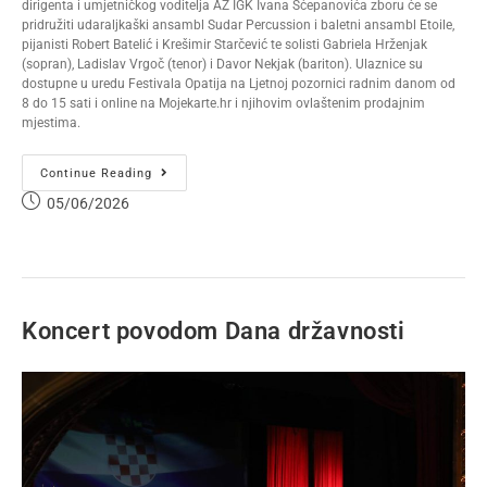
dirigenta i umjetničkog voditelja AZ IGK Ivana Šćepanovića zboru će se
pridružiti udaraljkaški ansambl Sudar Percussion i baletni ansambl Etoile,
pijanisti Robert Batelić i Krešimir Starčević te solisti Gabriela Hrženjak
(sopran), Ladislav Vrgoč (tenor) i Davor Nekjak (bariton). Ulaznice su
dostupne u uredu Festivala Opatija na Ljetnoj pozornici radnim danom od
8 do 15 sati i online na Mojekarte.hr i njihovim ovlaštenim prodajnim
mjestima.
Continue Reading
05/06/2026
Koncert povodom Dana državnosti