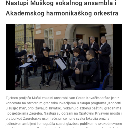
Nastupi Muškog vokalnog ansambla i
Akademskog harmonikaškog orkestra
Tijekom proljeća Muški vokalni ansambl Ivan Goran Kovačić održao je niz
koncerata na otvorenim gradskim lokacijama u sklopu programa „Koncerti
u susjedstvu“, približavajući hrvatsku vokalnu glazbenu baštinu građanima
i posjetiteljima Zagreba. Nastupi su održani na Opatovini, Krvavom mostu i
platou kod Zagrebačke uspinjače, pri čemu je svaka lokacija pružila
jedinstven ambijent i omogućila susret glazbe s publikom u svakodnevnom