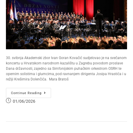
30. svibnja Akademski zbor Ivan Goran Kovačić sudjelovao je na svečanom
koncertu u Hrvatskom narodnom kazalištu u Zagrebu povodom proslave
Dana državnosti, zajedno sa Simfonijskim puhačkim orkestrom OSRH te
opernim solistima i glumcima, pod ravnanjem dirigenta Josipa Hrastića i u
režiji Krešimira Dolenčića. Mara Bratoš
Continue Reading
01/06/2026