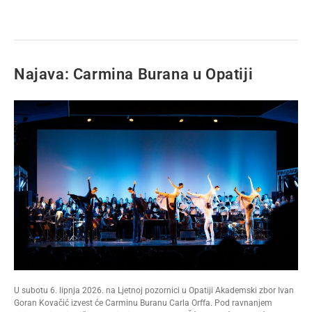
Najava: Carmina Burana u Opatiji
U subotu 6. lipnja 2026. na Ljetnoj pozornici u Opatiji Akademski zbor Ivan
Goran Kovačić izvest će Carminu Buranu Carla Orffa. Pod ravnanjem